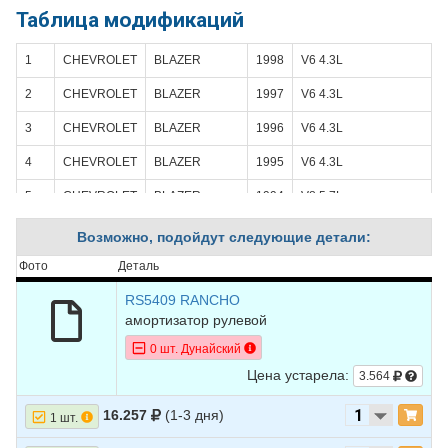
Таблица модификаций
1
CHEVROLET
BLAZER
1998
V6 4.3L
2
CHEVROLET
BLAZER
1997
V6 4.3L
3
CHEVROLET
BLAZER
1996
V6 4.3L
4
CHEVROLET
BLAZER
1995
V6 4.3L
5
CHEVROLET
BLAZER
1994
V8 5.7L
6
CHEVROLET
BLAZER
1994
V8 6.5L DIESEL -
Возможно, подойдут следующие детали:
Turbocharged
Фото
Деталь
7
CHEVROLET
BLAZER
1993
V8 5.7L
RS5409 RANCHO
8
CHEVROLET
BLAZER
1993
V8 6.5L DIESEL -
амортизатор рулевой
Turbocharged
0 шт. Дунайский
9
CHEVROLET
BLAZER
1992
V8 5.7L
Цена устарела:
3.564
10
CHEVROLET
BLAZER
1991
V8 5.7L
16.257
(1-3 дня)
1 шт.
11
CHEVROLET
BLAZER
1991
V8 6.2L DIESEL