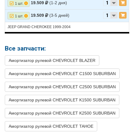
19.509
(1-2 дня)
1 шт.
12
CHEVROLET
BLAZER
1990
V8 5.7L
19.509
(3-5 дней)
1 шт.
13
CHEVROLET
BLAZER
1990
V8 6.2L DIESEL
14
CHEVROLET
BLAZER
1989
V8 5.7L
JEEP GRAND CHEROKEE 1999-2004
15
CHEVROLET
BLAZER
1989
V8 6.2L
16
CHEVROLET
BLAZER
1988
V8 5.0L
Все запчасти:
17
CHEVROLET
BLAZER
1988
V8 5.7L
Амортизатор рулевой CHEVROLET BLAZER
18
CHEVROLET
BLAZER
1988
V8 6.2L DIESEL
Амортизатор рулевой CHEVROLET C1500 SUBURBAN
19
CHEVROLET
C1500
1998
V8 5.7L
SUBURBAN
Амортизатор рулевой CHEVROLET C2500 SUBURBAN
20
CHEVROLET
C1500
1998
V8 6.5L DIESEL -
SUBURBAN
Turbocharged
Амортизатор рулевой CHEVROLET K1500 SUBURBAN
21
CHEVROLET
C1500
1997
V8 5.7L
Амортизатор рулевой CHEVROLET K2500 SUBURBAN
SUBURBAN
22
CHEVROLET
C1500
1997
V8 6.5L DIESEL -
Амортизатор рулевой CHEVROLET TAHOE
SUBURBAN
Turbocharged