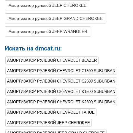
23
CHEVROLET
C1500
1996
V8 5.7L
Амортизатор рулевой JEEP CHEROKEE
SUBURBAN
Амортизатор рулевой JEEP GRAND CHEROKEE
24
CHEVROLET
C1500
1996
V8 6.5L DIESEL -
SUBURBAN
Turbocharged
Амортизатор рулевой JEEP WRANGLER
25
CHEVROLET
C1500
1995
V8 5.7L
SUBURBAN
Искать на dmcat.ru:
26
CHEVROLET
C1500
1995
V8 6.5L DIESEL -
SUBURBAN
Turbocharged
АМОРТИЗАТОР РУЛЕВОЙ CHEVROLET BLAZER
27
CHEVROLET
C1500
1994
V8 5.7L
SUBURBAN
АМОРТИЗАТОР РУЛЕВОЙ CHEVROLET C1500 SUBURBAN
28
CHEVROLET
C1500
1994
V8 6.5L DIESEL -
АМОРТИЗАТОР РУЛЕВОЙ CHEVROLET C2500 SUBURBAN
SUBURBAN
Turbocharged
АМОРТИЗАТОР РУЛЕВОЙ CHEVROLET K1500 SUBURBAN
29
CHEVROLET
C1500
1993
V8 5.7L
SUBURBAN
АМОРТИЗАТОР РУЛЕВОЙ CHEVROLET K2500 SUBURBAN
30
CHEVROLET
C1500
1992
V8 5.7L
АМОРТИЗАТОР РУЛЕВОЙ CHEVROLET TAHOE
SUBURBAN
АМОРТИЗАТОР РУЛЕВОЙ JEEP CHEROKEE
31
CHEVROLET
C2500
1998
V8 5.7L
SUBURBAN