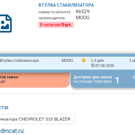
ВТУЛКА СТАБИЛИЗАТОРА
K6529
номер по каталогу
MOOG
производитель
В наличии
0 шт.
Втулка стабилизатора
MOOG
1-3 дня.
1 ш
07.08.2026
1
тов замен
Доступно для заказа
С
аде
на складах партнёров
ти:
илизатора CHEVROLET S10 BLAZER
dmcat.ru: