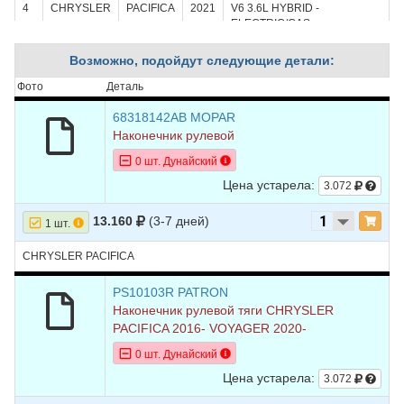
4
CHRYSLER
PACIFICA
2021
V6 3.6L HYBRID -
ELECTRIC/GAS
5
CHRYSLER
PACIFICA
2020
V6 3.6L
Возможно, подойдут следующие детали:
6
CHRYSLER
PACIFICA
2020
V6 3.6L HYBRID -
Фото
Деталь
ELECTRIC/GAS
68318142AB MOPAR
7
CHRYSLER
PACIFICA
2019
V6 3.6L
Наконечник рулевой
0 шт. Дунайский
8
CHRYSLER
PACIFICA
2019
V6 3.6L HYBRID -
ELECTRIC/GAS
Цена устарела:
3.072
9
CHRYSLER
PACIFICA
2018
V6 3.6L
13.160
(3-7 дней)
1 шт.
10
CHRYSLER
PACIFICA
2018
V6 3.6L HYBRID -
ELECTRIC/GAS
CHRYSLER PACIFICA
11
CHRYSLER
PACIFICA
2017
V6 3.6L
PS10103R PATRON
Наконечник рулевой тяги CHRYSLER
12
CHRYSLER
PACIFICA
2017
V6 3.6L HYBRID -
PACIFICA 2016- VOYAGER 2020-
ELECTRIC/GAS
0 шт. Дунайский
Цена устарела:
3.072