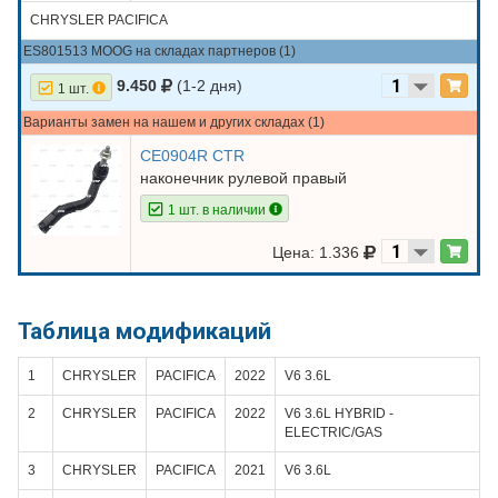
CHRYSLER PACIFICA
ES801513 MOOG на складах партнеров (1)
9.450
(1-2 дня)
1 шт.
Варианты замен на нашем и других складах (1)
CE0904R CTR
наконечник рулевой правый
1 шт. в наличии
Цена: 1.336
Таблица модификаций
1
CHRYSLER
PACIFICA
2022
V6 3.6L
2
CHRYSLER
PACIFICA
2022
V6 3.6L HYBRID -
ELECTRIC/GAS
3
CHRYSLER
PACIFICA
2021
V6 3.6L