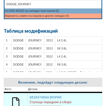
DODGE JOURNEY
513286 MOOG на складах партнеров (0)
Варианты замен на нашем и других складах (0)
Таблица модификаций
1
DODGE
JOURNEY
2013
L4 2.4L
2
DODGE
JOURNEY
2013
V6 3.6L
3
DODGE
JOURNEY
2012
L4 2.4L
4
DODGE
JOURNEY
2012
V6 3.6L
5
DODGE
JOURNEY
2011
L4 2.0L DIESEL - Turbocharged
6
DODGE
JOURNEY
2011
L4 2.4L
Возможно, подойдут следующие детали:
7
DODGE
JOURNEY
2011
V6 3.6L
Фото
Деталь
8
DODGE
JOURNEY
2010
L4 2.4L
68184748AA MOPAR
Ступица передняя в сборе
9
DODGE
JOURNEY
2010
V6 3.5L