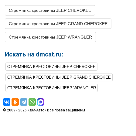
38
JEEP
GRAND
2000
L6 4.0L
CHEROKEE
Стремянка крестовины JEEP CHEROKEE
39
JEEP
GRAND
2000
V8 4.7L
CHEROKEE
Стремянка крестовины JEEP GRAND CHEROKEE
40
JEEP
GRAND
1999
L6 4.0L
Стремянка крестовины JEEP WRANGLER
CHEROKEE
41
JEEP
GRAND
1999
V8 4.7L
Искать на dmcat.ru:
CHEROKEE
42
JEEP
GRAND
1998
L4 2.5L DIESEL -
СТРЕМЯНКА КРЕСТОВИНЫ JEEP CHEROKEE
CHEROKEE
Turbocharged
СТРЕМЯНКА КРЕСТОВИНЫ JEEP GRAND CHEROKEE
43
JEEP
GRAND
1998
L6 4.0L
CHEROKEE
СТРЕМЯНКА КРЕСТОВИНЫ JEEP WRANGLER
44
JEEP
GRAND
1998
V8 5.2L
CHEROKEE
45
JEEP
GRAND
1998
V8 5.9L
© 2009 - 2026 «ДМ-Авто» Все права защищены
CHEROKEE
46
JEEP
GRAND
1997
L4 2.5L DIESEL -
CHEROKEE
Turbocharged