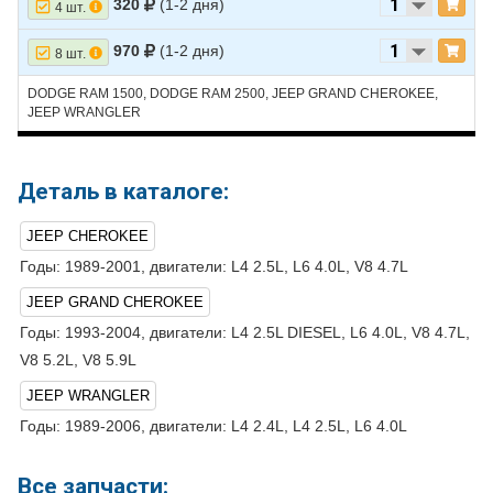
320
(1-2 дня)
4 шт.
CHEROKEE
970
(1-2 дня)
30
JEEP
GRAND
2004
L6 4.0L - OHV
8 шт.
CHEROKEE
DODGE RAM 1500, DODGE RAM 2500, JEEP GRAND CHEROKEE,
31
JEEP
GRAND
2004
V8 4.7L
JEEP WRANGLER
CHEROKEE
32
JEEP
GRAND
2003
L6 4.0L
CHEROKEE
Деталь в каталоге:
33
JEEP
GRAND
2003
V8 4.7L
JEEP CHEROKEE
CHEROKEE
Годы: 1989-2001, двигатели: L4 2.5L, L6 4.0L, V8 4.7L
34
JEEP
GRAND
2002
L6 4.0L
CHEROKEE
JEEP GRAND CHEROKEE
Годы: 1993-2004, двигатели: L4 2.5L DIESEL, L6 4.0L, V8 4.7L,
35
JEEP
GRAND
2002
V8 4.7L
CHEROKEE
V8 5.2L, V8 5.9L
36
JEEP
GRAND
2001
L6 4.0L
JEEP WRANGLER
CHEROKEE
Годы: 1989-2006, двигатели: L4 2.4L, L4 2.5L, L6 4.0L
37
JEEP
GRAND
2001
V8 4.7L
CHEROKEE
Все запчасти: