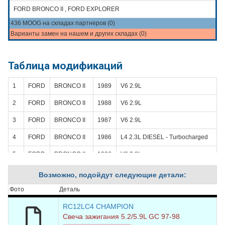
FORD BRONCO II , FORD EXPLORER
436 MOOG на складах партнеров (0)
Варианты замен на нашем и других складах (0)
Таблица модификаций
1
FORD
BRONCO II
1989
V6 2.9L
2
FORD
BRONCO II
1988
V6 2.9L
3
FORD
BRONCO II
1987
V6 2.9L
4
FORD
BRONCO II
1986
L4 2.3L DIESEL - Turbocharged
5
FORD
BRONCO II
1986
V6 2.9L
6
FORD
BRONCO II
1985
L4 2.2L DIESEL
Возможно, подойдут следующие детали:
7
FORD
BRONCO II
1985
L4 2.3L DIESEL - Turbocharged
Фото
Деталь
8
FORD
BRONCO II
1985
V6 2.8L
RC12LC4 CHAMPION
Свеча зажигания 5.2/5.9L GC 97-98
9
FORD
BRONCO II
1984
V6 2.8L