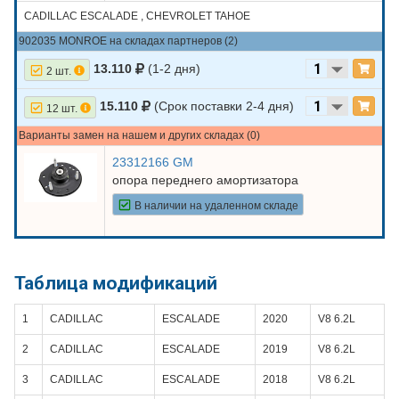
CADILLAC ESCALADE , CHEVROLET TAHOE
902035 MONROE на складах партнеров (2)
13.110
(1-2 дня)
2 шт.
15.110
(Срок поставки 2-4 дня)
12 шт.
Варианты замен на нашем и других складах (0)
23312166 GM
опора переднего амортизатора
В наличии на удаленном складе
Таблица модификаций
1
CADILLAC
ESCALADE
2020
V8 6.2L
2
CADILLAC
ESCALADE
2019
V8 6.2L
3
CADILLAC
ESCALADE
2018
V8 6.2L