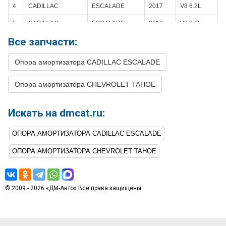
4
CADILLAC
ESCALADE
2017
V8 6.2L
5
CADILLAC
ESCALADE
2016
V8 6.2L
Все запчасти:
6
CADILLAC
ESCALADE
2015
V8 6.2L
7
CHEVROLET
TAHOE
2020
V8 5.3L
Опора амортизатора CADILLAC ESCALADE
8
CHEVROLET
TAHOE
2020
V8 6.2L
Опора амортизатора CHEVROLET TAHOE
9
CHEVROLET
TAHOE
2019
V8 5.3L
10
CHEVROLET
TAHOE
2019
V8 6.2L
Искать на dmcat.ru:
11
CHEVROLET
TAHOE
2018
V8 5.3L
ОПОРА АМОРТИЗАТОРА CADILLAC ESCALADE
12
CHEVROLET
TAHOE
2018
V8 6.2L
ОПОРА АМОРТИЗАТОРА CHEVROLET TAHOE
13
CHEVROLET
TAHOE
2017
V8 5.3L
14
CHEVROLET
TAHOE
2016
V8 5.3L
© 2009 - 2026 «ДМ-Авто» Все права защищены
15
CHEVROLET
TAHOE
2015
V8 5.3L