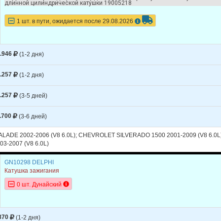
длинной цилиндрической катушки 19005218
ET
TAHOE
200
1 шт. в пути, ожидается после 29.08.2026
ET
TAHOE
200
ET
TAHOE
200
.946
(1-2 дня)
ET
TAHOE
200
.257
(1-2 дня)
ET
TAHOE
200
.257
(3-5 дней)
ET
TAHOE
200
.700
(3-6 дней)
ET
TAHOE
200
H2
200
ADE 2002-2006 (V8 6.0L); CHEVROLET SILVERADO 1500 2001-2009 (V8 6.0L)
3-2007 (V8 6.0L)
H2
200
GN10298 DELPHI
H2
200
Катушка зажигания
0 шт. Дунайский
H2
200
870
(1-2 дня)