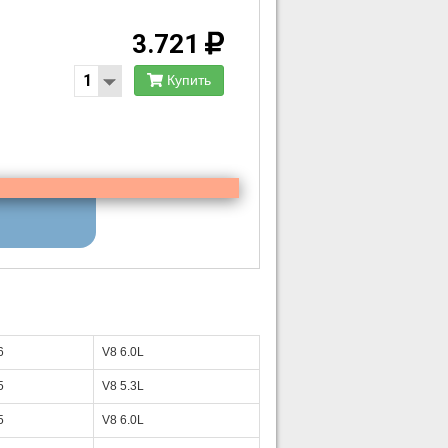
3.721
Купить
6
V8 6.0L
5
V8 5.3L
5
V8 6.0L