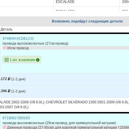
ESCALADE
200
ESCALADE
200
Возможно, подойдут следующие детали:
ESCALADE
200
Деталь
ESCALADE
200
9748HH ACDELCO
ESCALADE
200
провода высоковольтные (27см провод)
30см провод
ESCALADE
200
1 шт. в наличии
ET
TAHOE
200
ET
TAHOE
200
.172
(1-2 дня)
ET
TAHOE
200
ET
TAHOE
200
.396
(1-2 дня)
ET
TAHOE
200
ADE 2002-2006 (V8 6.0L); CHEVROLET SILVERADO 1500 2001-2009 (V8 6.0L)
3-2007 (V8 6.0L)
ET
TAHOE
200
6718062 DENSO
ET
TAHOE
200
провода высоковольтные (29см провод, для прямоугольной катушки)
Длинные провода (27-30см) для короткой прямоугольной катушки 125586
ET
TAHOE
200