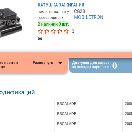
КАТУШКА ЗАЖИГАНИЯ
CG28
номер по каталогу
MOBILETRON
производитель
В наличии
3 шт.
0
0
тов замен
Развернуть
Доступно для заказа
аде
на складах партнёров
модификаций
ESCALADE
200
ESCALADE
200
ESCALADE
200