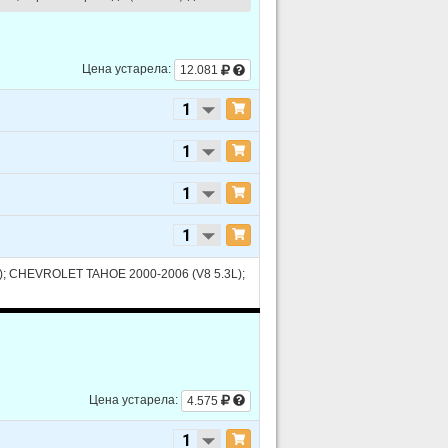
2
V8 4.8L
2
V8 5.3L
Цена устарела:
12.081
1
V8 4.8L
1
V8 5.3L
0
V8 4.8L
0
V8 5.3L
0
V8 5.7L
6
V8 6.0L
; CHEVROLET TAHOE 2000-2006 (V8 5.3L);
5
V8 6.0L
4
V8 6.0L
3
V8 6.0L
Цена устарела:
4.575