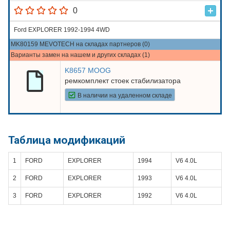
0
Ford EXPLORER 1992-1994 4WD
MK80159 MEVOTECH на складах партнеров (0)
Варианты замен на нашем и других складах (1)
K8657 MOOG
ремкомплект стоек стабилизатора
В наличии на удаленном складе
Таблица модификаций
1
FORD
EXPLORER
1994
V6 4.0L
2
FORD
EXPLORER
1993
V6 4.0L
3
FORD
EXPLORER
1992
V6 4.0L