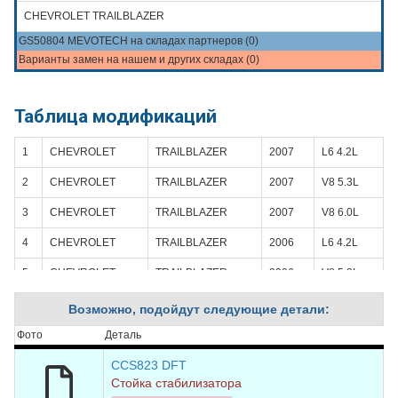
CHEVROLET TRAILBLAZER
GS50804 MEVOTECH на складах партнеров (0)
Варианты замен на нашем и других складах (0)
Таблица модификаций
1
CHEVROLET
TRAILBLAZER
2007
L6 4.2L
2
CHEVROLET
TRAILBLAZER
2007
V8 5.3L
3
CHEVROLET
TRAILBLAZER
2007
V8 6.0L
4
CHEVROLET
TRAILBLAZER
2006
L6 4.2L
5
CHEVROLET
TRAILBLAZER
2006
V8 5.3L
6
CHEVROLET
TRAILBLAZER
2006
V8 6.0L
Возможно, подойдут следующие детали:
7
CHEVROLET
TRAILBLAZER
2005
L6 4.2L
Фото
Деталь
8
CHEVROLET
TRAILBLAZER
2005
V8 5.3L
CCS823 DFT
Стойка стабилизатора
9
CHEVROLET
TRAILBLAZER
2004
L6 4.2L