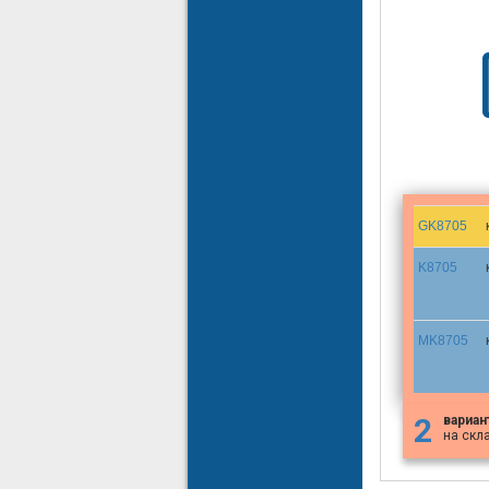
GK8705
K8705
MK8705
2
вариан
на скл