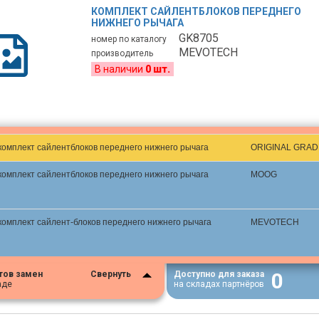
КОМПЛЕКТ САЙЛЕНТБЛОКОВ ПЕРЕДНЕГО
НИЖНЕГО РЫЧАГА
GK8705
номер по каталогу
MEVOTECH
производитель
В наличии
0 шт.
комплект сайлентблоков переднего нижнего рычага
ORIGINAL GRAD
комплект сайлентблоков переднего нижнего рычага
MOOG
комплект сайлент-блоков переднего нижнего рычага
MEVOTECH
0
тов замен
Свернуть
Доступно для заказа
аде
на складах партнёров