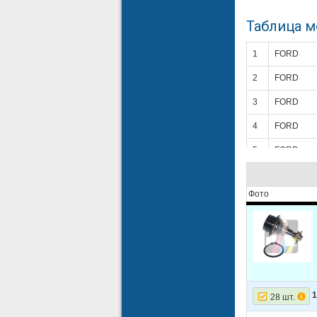
Таблица 
1
FORD
2
FORD
3
FORD
4
FORD
5
FORD
6
FORD
Фото
7
FORD
8
FORD
9
FORD
10
FORD
11
FORD
1
28 шт.