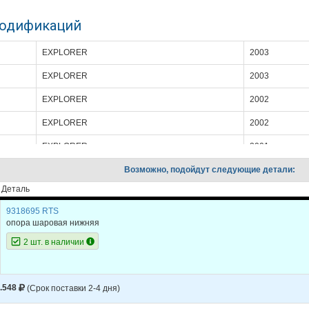
модификаций
EXPLORER
2003
EXPLORER
2003
EXPLORER
2002
EXPLORER
2002
EXPLORER
2001
EXPLORER
Возможно, подойдут следующие детали:
2001
Деталь
EXPLORER
2000
9318695 RTS
EXPLORER
2000
опора шаровая нижняя
EXPLORER
2000
2 шт. в наличии
EXPLORER
1999
EXPLORER
1999
.548
(Срок поставки 2-4 дня)