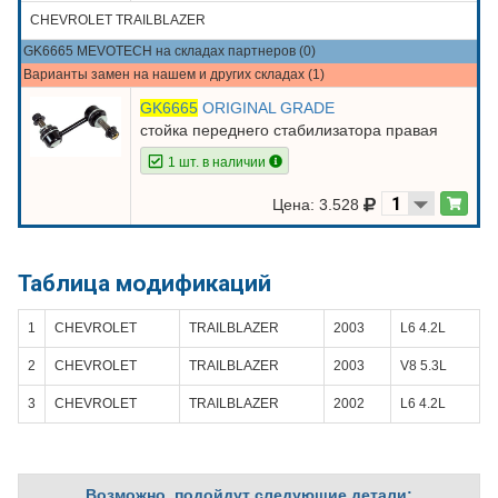
CHEVROLET TRAILBLAZER
GK6665 MEVOTECH на складах партнеров (0)
Варианты замен на нашем и других складах (1)
GK6665
ORIGINAL GRADE
стойка переднего стабилизатора правая
1 шт. в наличии
Цена: 3.528
Таблица модификаций
1
CHEVROLET
TRAILBLAZER
2003
L6 4.2L
2
CHEVROLET
TRAILBLAZER
2003
V8 5.3L
3
CHEVROLET
TRAILBLAZER
2002
L6 4.2L
Возможно, подойдут следующие детали: