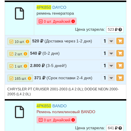
8
DODGE
NEON
2001
L4 2.0L
4PK850
DAYCO
ремень генератора
9
DODGE
NEON
2000
L4 2.0L
0 шт. Дунайский
Цена устарела:
523
520
(Доставка через 1-2 дня)
10 шт.
540
(0-2 дня)
2 шт.
2.800
(3-5 дней!)
1 шт.
371
(Срок поставки 2-4 дня)
165 шт.
CHRYSLER PT CRUISER 2001-2003 (L4 2.0L); DODGE NEON 2000-
2005 (L4 2.0L)
4PK850
BANDO
Ремень поликлиновый BANDO
0 шт. Дунайский
Цена устарела:
641