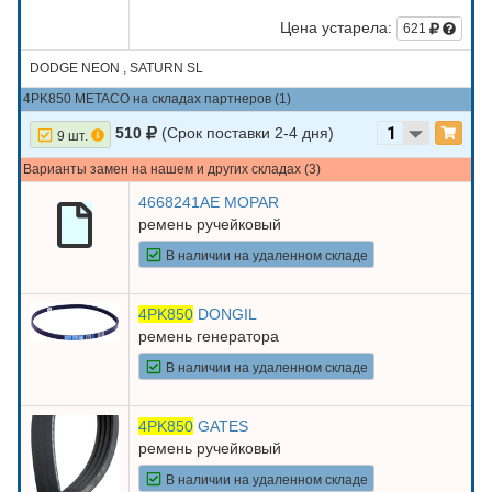
Цена устарела:
621
DODGE NEON , SATURN SL
4PK850 METACO на складах партнеров (1)
510
(Срок поставки 2-4 дня)
9 шт.
Варианты замен на нашем и других складах (3)
4668241AE MOPAR
ремень ручейковый
В наличии на удаленном складе
4PK850
DONGIL
ремень генератора
В наличии на удаленном складе
4PK850
GATES
ремень ручейковый
В наличии на удаленном складе