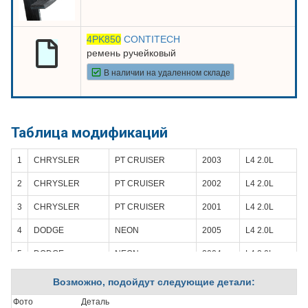
4PK850
CONTITECH
ремень ручейковый
В наличии на удаленном складе
Таблица модификаций
1
CHRYSLER
PT CRUISER
2003
L4 2.0L
2
CHRYSLER
PT CRUISER
2002
L4 2.0L
3
CHRYSLER
PT CRUISER
2001
L4 2.0L
4
DODGE
NEON
2005
L4 2.0L
5
DODGE
NEON
2004
L4 2.0L
6
DODGE
NEON
2003
L4 2.0L
Возможно, подойдут следующие детали:
7
DODGE
NEON
2002
L4 2.0L
Фото
Деталь