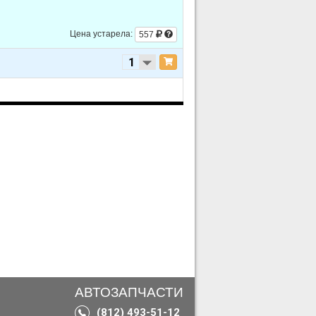
L4 1.6L
L4 1.6L
Цена устарела:
557
АВТОЗАПЧАСТИ
(812) 493-51-12