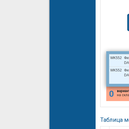
WK552
Фи
DA
WK552
Фи
DA
0
вариан
на скл
Таблица 