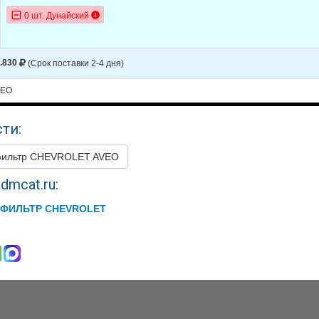
ET
AVEO
2006
0 шт. Дунайский
ET
AVEO
2005
.830
(Срок поставки 2-4 дня)
VEO
ти:
фильтр CHEVROLET AVEO
dmcat.ru:
ФИЛЬТР CHEVROLET