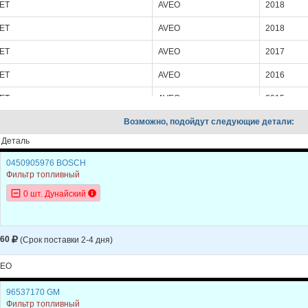
ET
AVEO
2018
ET
AVEO
2018
ET
AVEO
2017
ET
AVEO
2016
ET
AVEO
2015
ET
Возможно, подойдут следующие детали:
AVEO
2014
Деталь
ET
AVEO
2013
0450905976 BOSCH
ET
AVEO
2012
Фильтр топливный
ET
AVEO
2011
0 шт. Дунайский
ET
AVEO
2010
ET
AVEO
2009
860
(Срок поставки 2-4 дня)
ET
AVEO
2008
VEO
ET
AVEO
2007
96537170 GM
Фильтр топливный