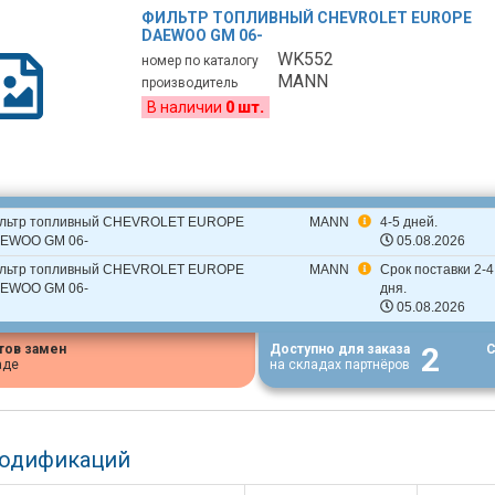
ФИЛЬТР ТОПЛИВНЫЙ CHEVROLET EUROPE
DAEWOO GM 06-
WK552
номер по каталогу
MANN
производитель
В наличии
0 шт.
льтр топливный CHEVROLET EUROPE
MANN
4-5 дней.
EWOO GM 06-
05.08.2026
льтр топливный CHEVROLET EUROPE
MANN
Срок поставки 2-4
EWOO GM 06-
дня.
05.08.2026
2
тов замен
Доступно для заказа
С
аде
на складах партнёров
модификаций