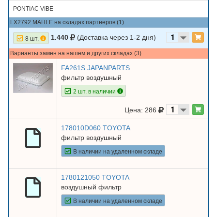
PONTIAC VIBE
LX2792 MAHLE на складах партнеров (1)
1.440
(Доставка через 1-2 дня)
8 шт.
Варианты замен на нашем и других складах (3)
FA261S JAPANPARTS
фильтр воздушный
2 шт. в наличии
Цена: 286
178010D060 TOYOTA
фильтр воздушный
В наличии на удаленном складе
1780121050 TOYOTA
воздушный фильтр
В наличии на удаленном складе