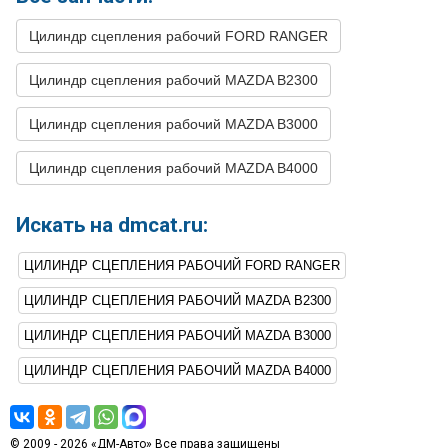
7
FORD
RANGER
1997
V6 4.0L
Цилиндр сцепления рабочий FORD RANGER
8
FORD
RANGER
1996
L4 2.3L
Цилиндр сцепления рабочий MAZDA B2300
9
FORD
RANGER
1996
V6 3.0L
Цилиндр сцепления рабочий MAZDA B3000
10
FORD
RANGER
1996
V6 4.0L
11
FORD
RANGER
1995
L4 2.3L
Цилиндр сцепления рабочий MAZDA B4000
12
FORD
RANGER
1995
V6 3.0L
Искать на dmcat.ru:
13
FORD
RANGER
1995
V6 4.0L
ЦИЛИНДР СЦЕПЛЕНИЯ РАБОЧИЙ FORD RANGER
14
FORD
RANGER
1994
L4 2.3L
15
FORD
RANGER
1994
V6 3.0L
ЦИЛИНДР СЦЕПЛЕНИЯ РАБОЧИЙ MAZDA B2300
16
FORD
RANGER
1994
V6 4.0L
ЦИЛИНДР СЦЕПЛЕНИЯ РАБОЧИЙ MAZDA B3000
17
FORD
RANGER
1993
L4 2.3L
ЦИЛИНДР СЦЕПЛЕНИЯ РАБОЧИЙ MAZDA B4000
18
FORD
RANGER
1993
V6 3.0L
19
FORD
RANGER
1993
V6 4.0L
© 2009 - 2026 «ДМ-Авто» Все права защищены