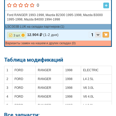
0
Ford RANGER 1993-1998, Mazda B2300 1995-1998, Mazda B3000
1995-1998, Mazda B4000 1994-1998
LSC003B LUK на складах партнеров (1)
12.904
(1-2 дня)
3 шт.
Варианты замен на нашем и других складах (0)
Таблица модификаций
1
FORD
RANGER
1998
ELECTRIC
2
FORD
RANGER
1998
L4 2.5L
3
FORD
RANGER
1998
V6 3.0L
4
FORD
RANGER
1998
V6 4.0L
5
FORD
RANGER
1997
L4 2.3L
Все запчасти:
6
FORD
RANGER
1997
V6 3.0L