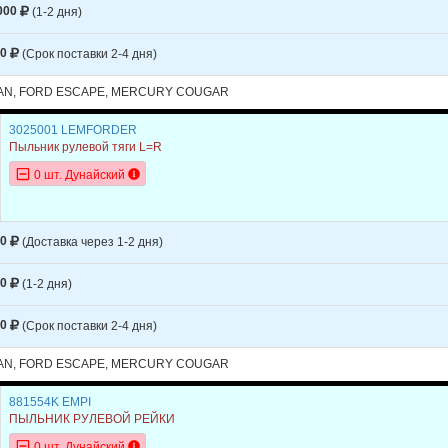
ESCAPE
2004
V6 3.0L
000
(1-2 дня)
ESCAPE
2003
L4 2.0L
10
(Срок поставки 2-4 дня)
ESCAPE
2003
V6 3.0L
AN, FORD ESCAPE, MERCURY COUGAR
ESCAPE
2002
L4 2.0L
3025001 LEMFORDER
ESCAPE
2002
V6 3.0L
Пыльник рулевой тяги L=R
0 шт. Дунайский
ESCAPE
2001
L4 2.0L
ESCAPE
2001
V6 3.0L
40
(Доставка через 1-2 дня)
Y
COUGAR
2002
L4 2.0L
Y
COUGAR
2002
V6 2.5L
20
(1-2 дня)
Y
COUGAR
2001
L4 2.0L
10
(Срок поставки 2-4 дня)
Y
COUGAR
2001
V6 2.5L
AN, FORD ESCAPE, MERCURY COUGAR
Y
COUGAR
2000
L4 2.0L
881554K EMPI
Y
COUGAR
2000
V6 2.5L
ПЫЛЬНИК РУЛЕВОЙ РЕЙКИ
0 шт. Дунайский