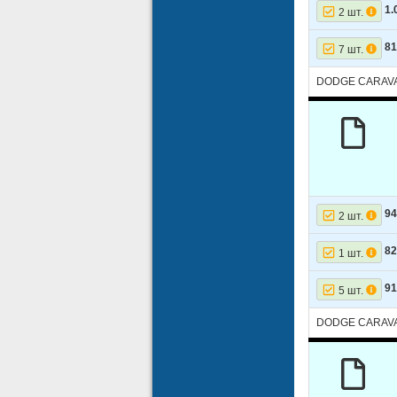
11
FORD
1.
2 шт.
12
FORD
8
7 шт.
13
FORD
DODGE CARAV
14
FORD
15
FORD
16
FORD
17
FORD
9
2 шт.
18
MERCUR
19
MERCUR
8
1 шт.
20
MERCUR
9
5 шт.
21
MERCUR
DODGE CARAV
22
MERCUR
23
MERCUR