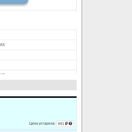
GAS
GAS
GAS
Цена устарела:
691