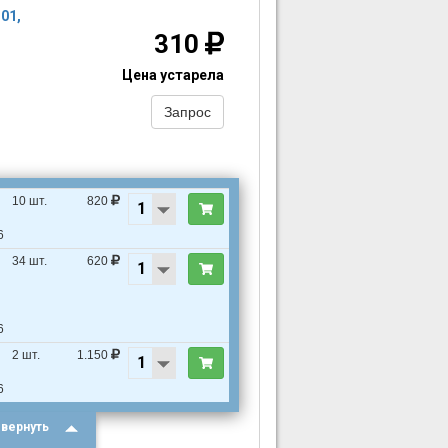
01,
310
Цена устарела
Запрос
10 шт.
820
6
34 шт.
620
6
2 шт.
1.150
6
вернуть