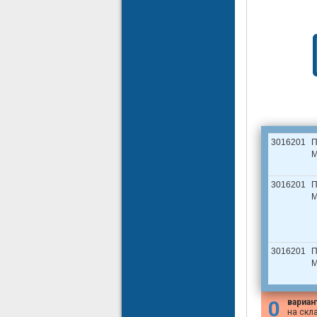
3016201
П
M
3016201
П
M
3016201
П
M
0
вариан
на скл