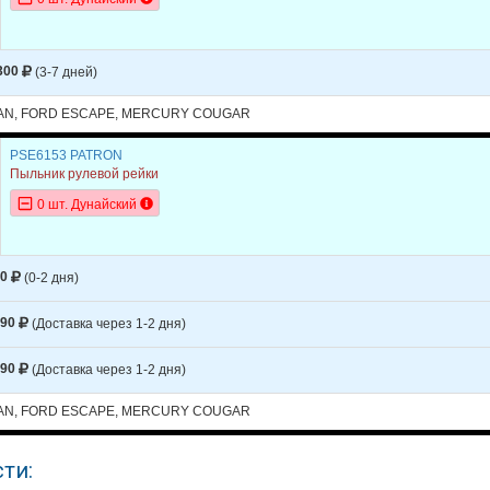
Y
COUGAR
1999
L4 2.0L
Y
COUGAR
1999
V6 2.5L
300
(3-7 дней)
Y
COUGAR
1997
V6 3.8L
AN, FORD ESCAPE, MERCURY COUGAR
Y
COUGAR
1997
V8 4.6L
Y
COUGAR
1996
V6 3.8L
PSE6153 PATRON
Пыльник рулевой рейки
Y
COUGAR
1996
V8 4.6L
0 шт. Дунайский
Y
COUGAR
1995
V6 3.8L
Y
COUGAR
1995
V8 4.6L
10
(0-2 дня)
Y
COUGAR
1994
V6 3.8L
590
(Доставка через 1-2 дня)
Y
COUGAR
1994
V8 4.6L
590
(Доставка через 1-2 дня)
Y
COUGAR
1993
V6 3.8L
AN, FORD ESCAPE, MERCURY COUGAR
Y
COUGAR
1993
V8 5.0L
Y
COUGAR
1992
V6 3.8L
ти:
Y
COUGAR
1992
V8 5.0L