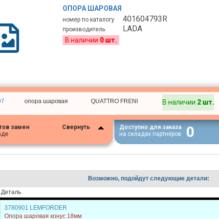
ОПОРА ШАРОВАЯ
401604793R
номер по каталогу
LADA
производитель
В наличии
0 шт.
97
опора шаровая
QUATTRO FRENI
В наличии
2 шт.
0
тов замен
Свернуть
Доступно для заказа
аде
на складах партнёров
Возможно, подойдут следующие детали:
Деталь
3780901 LEMFORDER
Опора шаровая конус 18мм