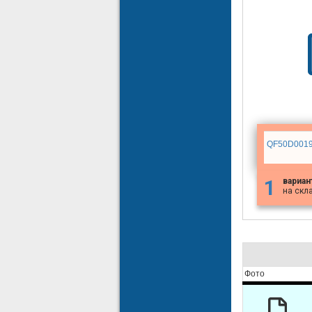
QF50D001
1
вариан
на скл
Фото