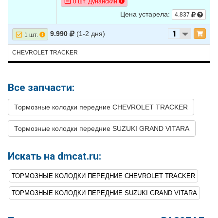
0 шт. Дунайский
10
CHEVROLET
TRACKER
2001
V6 2.5L
Цена устарела:
4.837
11
CHEVROLET
TRACKER
2000
L4 1.6L
9.990
(1-2 дня)
1 шт.
12
CHEVROLET
TRACKER
2000
L4 2.0L
CHEVROLET TRACKER
13
CHEVROLET
TRACKER
1999
L4 1.6L
14
CHEVROLET
TRACKER
1999
L4 2.0L
Все запчасти:
Тормозные колодки передние CHEVROLET TRACKER
Тормозные колодки передние SUZUKI GRAND VITARA
Искать на dmcat.ru:
ТОРМОЗНЫЕ КОЛОДКИ ПЕРЕДНИЕ CHEVROLET TRACKER
ТОРМОЗНЫЕ КОЛОДКИ ПЕРЕДНИЕ SUZUKI GRAND VITARA