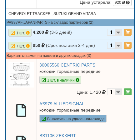
Цена устарела:
920
CHEVROLET TRACKER , SUZUKI GRAND VITARA
PA897AF JAPANPARTS на складах партнеров (2)
4.200
(3-5 дней!)
1 шт.
950
(Срок поставки 2-4 дня)
7 шт.
Варианты замен на нашем и других складах (3)
30005560 CENTRIC PARTS
колодки тормозные передние
1 шт. в наличии
Цена: 1.420
AS979 ALLIEDSIGNAL
колодки тормозные передние
В наличии на удаленном складе
BS1106 ZEKKERT