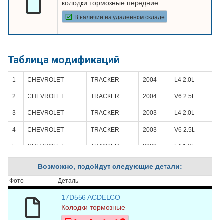
колодки тормозные передние
В наличии на удаленном складе
Таблица модификаций
1
CHEVROLET
TRACKER
2004
L4 2.0L
2
CHEVROLET
TRACKER
2004
V6 2.5L
3
CHEVROLET
TRACKER
2003
L4 2.0L
4
CHEVROLET
TRACKER
2003
V6 2.5L
5
CHEVROLET
TRACKER
2002
L4 1.6L
6
CHEVROLET
TRACKER
2002
L4 2.0L
Возможно, подойдут следующие детали:
7
CHEVROLET
TRACKER
2002
V6 2.5L
Фото
Деталь
8
CHEVROLET
TRACKER
2001
L4 1.6L
17D556 ACDELCO
Колодки тормозные
9
CHEVROLET
TRACKER
2001
L4 2.0L