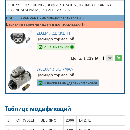
CHRYSLER SEBRING , DODGE STRATUS , HYUNDAI ELANTRA ,
HYUNDAI SONATA , ГАЗ VOLGA SIBER
CSH13 JAPANPARTS на складах партнеров (0)
Варианты замен на нашем и других складах (1)
ZD1147 ZEKKERT
цилиндр тормозной
2 шт. в наличии
Цена: 1.019
W610043 DORMAN
цилиндр тормозной
В наличии на удаленном складе
Таблица модификаций
1
CHRYSLER
SEBRING
2006
L4 2.4L