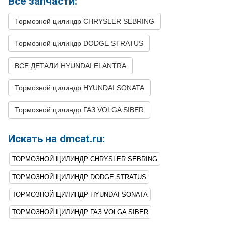
Все запчасти:
16
DODGE
STRATUS
2006
L4 2.4L TURBO -
Тормозной цилиндр CHRYSLER SEBRING
Turbocharged
17
DODGE
STRATUS
2006
V6 2.7L
Тормозной цилиндр DODGE STRATUS
18
DODGE
STRATUS
2005
L4 2.4L - DOHC
ВСЕ ДЕТАЛИ HYUNDAI ELANTRA
19
DODGE
STRATUS
2005
L4 2.4L - SOHC
Тормозной цилиндр HYUNDAI SONATA
20
DODGE
STRATUS
2005
L4 2.4L TURBO -
Turbocharged
Тормозной цилиндр ГАЗ VOLGA SIBER
21
DODGE
STRATUS
2005
V6 2.7L
22
DODGE
STRATUS
2005
V6 3.0L
Искать на dmcat.ru:
23
DODGE
STRATUS
2004
L4 2.4L - DOHC
ТОРМОЗНОЙ ЦИЛИНДР CHRYSLER SEBRING
24
DODGE
STRATUS
2004
L4 2.4L - SOHC
ТОРМОЗНОЙ ЦИЛИНДР DODGE STRATUS
25
DODGE
STRATUS
2004
L4 2.4L TURBO -
ТОРМОЗНОЙ ЦИЛИНДР HYUNDAI SONATA
Turbocharged
ТОРМОЗНОЙ ЦИЛИНДР ГАЗ VOLGA SIBER
26
DODGE
STRATUS
2004
V6 2.7L