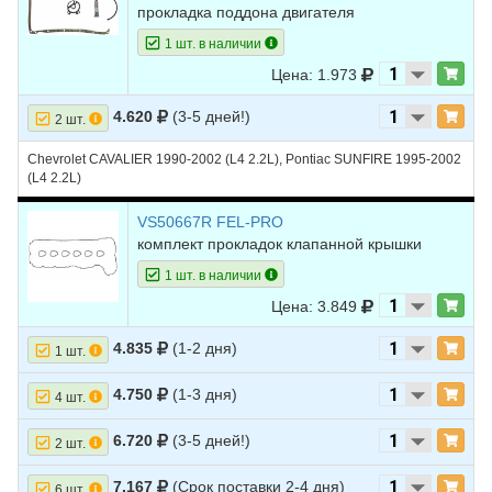
32
CHEVROLET
CAPTIVA
2009
V6 3.2L
прокладка поддона двигателя
33
CHEVROLET
CAPTIVA
2008
L4 2.0L DIESEL
1 шт. в наличии
Цена: 1.973
34
CHEVROLET
CAPTIVA
2008
L4 2.4L
35
CHEVROLET
CAPTIVA
2008
V6 3.2L
4.620
(3-5 дней!)
2 шт.
36
CHEVROLET
CAPTIVA
2007
L4 2.0L DIESEL
Chevrolet CAVALIER 1990-2002 (L4 2.2L), Pontiac SUNFIRE 1995-2002
(L4 2.2L)
37
CHEVROLET
CAPTIVA
2007
L4 2.4L
VS50667R FEL-PRO
38
CHEVROLET
CAPTIVA
2007
V6 3.2L
комплект прокладок клапанной крышки
39
CHEVROLET
CAPTIVA
2006
L4 2.0L DIESEL
1 шт. в наличии
40
CHEVROLET
CAPTIVA
2006
L4 2.4L
Цена: 3.849
41
CHEVROLET
CAPTIVA
2006
V6 3.2L
4.835
(1-2 дня)
1 шт.
42
CHEVROLET
TRAILBLAZER
2008
L6 4.2L
4.750
(1-3 дня)
4 шт.
43
CHEVROLET
TRAILBLAZER
2008
V8 5.3L
6.720
(3-5 дней!)
2 шт.
44
CHEVROLET
TRAILBLAZER
2008
V8 6.0L
7.167
(Срок поставки 2-4 дня)
45
CHEVROLET
TRAILBLAZER
2007
L6 4.2L
6 шт.