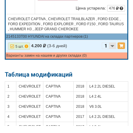
Цена устарела:
476
CHEVROLET CAPTIVA , CHEVROLET TRAILBLAZER , FORD EDGE ,
FORD EXPEDITION , FORD EXPLORER , FORD F150 , FORD TAURUS
, HUMMER H3 , JEEP GRAND CHEROKEE
2145133T00 HYUNDAI на складах партнеров (1)
4.200
(3-6 дней)
5 шт.
Варианты замен на нашем и других складах (0)
Таблица модификаций
1
CHEVROLET
CAPTIVA
2018
L4 2.2L DIESEL
2
CHEVROLET
CAPTIVA
2018
L4 2.4L
3
CHEVROLET
CAPTIVA
2018
V6 3.0L
4
CHEVROLET
CAPTIVA
2017
L4 2.2L DIESEL
5
CHEVROLET
CAPTIVA
2017
L4 2.4L