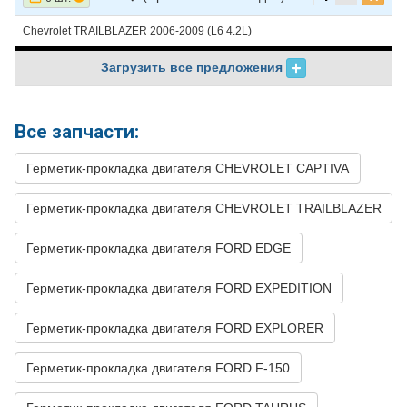
46
CHEVROLET
TRAILBLAZER
2007
V8 5.3L
Chevrolet TRAILBLAZER 2006-2009 (L6 4.2L)
47
CHEVROLET
TRAILBLAZER
2007
V8 6.0L
Загрузить все предложения
48
CHEVROLET
TRAILBLAZER
2006
L6 4.2L
49
CHEVROLET
TRAILBLAZER
2006
V8 5.3L
Все запчасти:
50
CHEVROLET
TRAILBLAZER
2006
V8 6.0L
Герметик-прокладка двигателя CHEVROLET CAPTIVA
51
CHEVROLET
TRAILBLAZER
2005
L6 4.2L
Герметик-прокладка двигателя CHEVROLET TRAILBLAZER
52
CHEVROLET
TRAILBLAZER
2005
V8 5.3L
53
CHEVROLET
TRAILBLAZER
2004
L6 4.2L
Герметик-прокладка двигателя FORD EDGE
54
CHEVROLET
TRAILBLAZER
2004
V8 5.3L
Герметик-прокладка двигателя FORD EXPEDITION
55
CHEVROLET
TRAILBLAZER
2003
L6 4.2L
Герметик-прокладка двигателя FORD EXPLORER
56
CHEVROLET
TRAILBLAZER
2003
V8 5.3L
57
CHEVROLET
TRAILBLAZER
2002
L6 4.2L
Герметик-прокладка двигателя FORD F-150
58
FORD
EDGE
2018
V6 3.5L