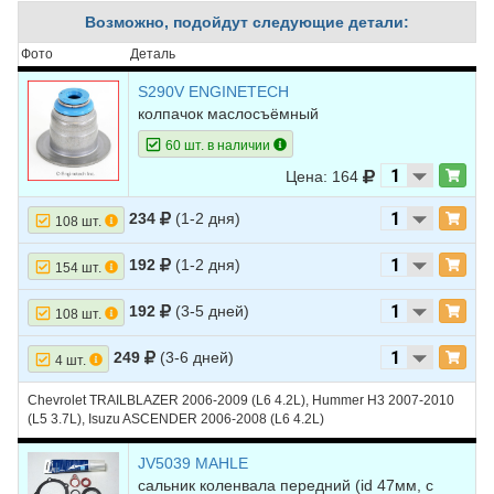
6
CHEVROLET
CAPTIVA
2017
V6 3.0L
Возможно, подойдут следующие детали:
7
CHEVROLET
CAPTIVA
2016
L4 2.2L DIESEL
Фото
Деталь
8
CHEVROLET
CAPTIVA
2016
L4 2.4L
S290V ENGINETECH
колпачок маслосъёмный
9
CHEVROLET
CAPTIVA
2016
V6 3.0L
60 шт. в наличии
10
CHEVROLET
CAPTIVA
2015
L4 2.2L DIESEL
Цена: 164
11
CHEVROLET
CAPTIVA
2015
L4 2.4L
234
(1-2 дня)
108 шт.
12
CHEVROLET
CAPTIVA
2015
V6 3.0L
192
(1-2 дня)
154 шт.
13
CHEVROLET
CAPTIVA
2014
L4 2.2L DIESEL
192
(3-5 дней)
108 шт.
14
CHEVROLET
CAPTIVA
2014
L4 2.4L
15
CHEVROLET
CAPTIVA
2014
V6 3.0L
249
(3-6 дней)
4 шт.
16
CHEVROLET
CAPTIVA
2013
L4 2.2L DIESEL
Chevrolet TRAILBLAZER 2006-2009 (L6 4.2L), Hummer H3 2007-2010
(L5 3.7L), Isuzu ASCENDER 2006-2008 (L6 4.2L)
17
CHEVROLET
CAPTIVA
2013
L4 2.4L
JV5039 MAHLE
18
CHEVROLET
CAPTIVA
2013
V6 3.0L
сальник коленвала передний (id 47мм, с