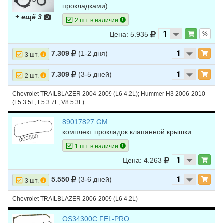
19
CHEVROLET
CAPTIVA
2012
L4 2.2L DIESEL
прокладками)
+ ещё 3
2 шт. в наличии
20
CHEVROLET
CAPTIVA
2012
L4 2.4L
Цена: 5.935
%
21
CHEVROLET
CAPTIVA
2012
V6 3.0L
7.309
(1-2 дня)
22
CHEVROLET
CAPTIVA
2011
L4 2.0L DIESEL
3 шт.
23
CHEVROLET
CAPTIVA
2011
L4 2.2L DIESEL
7.309
(3-5 дней)
2 шт.
24
CHEVROLET
CAPTIVA
2011
L4 2.4L
Chevrolet TRAILBLAZER 2004-2009 (L6 4.2L); Hummer H3 2006-2010
(L5 3.5L, L5 3.7L, V8 5.3L)
25
CHEVROLET
CAPTIVA
2011
V6 3.0L
89017827 GM
26
CHEVROLET
CAPTIVA
2011
V6 3.2L
комплект прокладок клапанной крышки
27
CHEVROLET
CAPTIVA
2010
L4 2.0L DIESEL
1 шт. в наличии
28
CHEVROLET
CAPTIVA
2010
L4 2.4L
Цена: 4.263
29
CHEVROLET
CAPTIVA
2010
V6 3.2L
5.550
(3-6 дней)
3 шт.
30
CHEVROLET
CAPTIVA
2009
L4 2.0L DIESEL
Chevrolet TRAILBLAZER 2006-2009 (L6 4.2L)
31
CHEVROLET
CAPTIVA
2009
L4 2.4L
OS34300C FEL-PRO