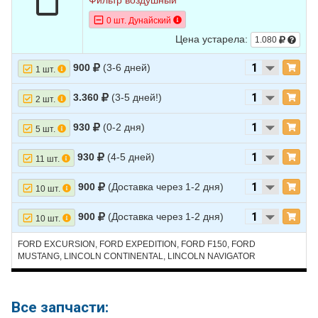
Фильтр воздушный
9
FORD
EXCURSION
2001
V10 6.8L
0 шт. Дунайский
10
FORD
EXCURSION
2001
V8 5.4L
Цена устарела:
1.080
11
FORD
EXPEDITION
2004
V8 4.6L
900
(3-6 дней)
1 шт.
12
FORD
EXPEDITION
2004
V8 5.4L
3.360
(3-5 дней!)
2 шт.
13
FORD
EXPEDITION
2003
V8 4.6L
930
(0-2 дня)
5 шт.
14
FORD
EXPEDITION
2003
V8 5.4L
15
FORD
EXPEDITION
2002
V8 4.6L
930
(4-5 дней)
11 шт.
16
FORD
EXPEDITION
2002
V8 5.4L
900
(Доставка через 1-2 дня)
10 шт.
17
FORD
EXPEDITION
2001
V8 4.6L
900
(Доставка через 1-2 дня)
10 шт.
18
FORD
EXPEDITION
2001
V8 5.4L
FORD EXCURSION, FORD EXPEDITION, FORD F150, FORD
19
FORD
EXPEDITION
2000
V8 4.6L
MUSTANG, LINCOLN CONTINENTAL, LINCOLN NAVIGATOR
20
FORD
EXPEDITION
2000
V8 5.4L
21
FORD
EXPEDITION
1999
V8 4.6L
Все запчасти: