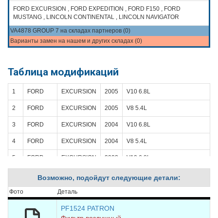
FORD EXCURSION , FORD EXPEDITION , FORD F150 , FORD
MUSTANG , LINCOLN CONTINENTAL , LINCOLN NAVIGATOR
VA4878 GROUP 7 на складах партнеров (0)
Варианты замен на нашем и других складах (0)
Таблица модификаций
1
FORD
EXCURSION
2005
V10 6.8L
2
FORD
EXCURSION
2005
V8 5.4L
3
FORD
EXCURSION
2004
V10 6.8L
4
FORD
EXCURSION
2004
V8 5.4L
5
FORD
EXCURSION
2003
V10 6.8L
6
FORD
EXCURSION
2003
V8 5.4L
Возможно, подойдут следующие детали:
7
FORD
EXCURSION
2002
V10 6.8L
Фото
Деталь
8
FORD
EXCURSION
2002
V8 5.4L
PF1524 PATRON