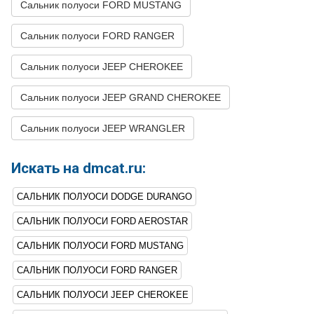
Сальник полуоси FORD MUSTANG
52
FORD
MUSTANG
2002
V8 4.6L
Сальник полуоси FORD RANGER
53
FORD
MUSTANG
2002
V8 4.9L
54
FORD
MUSTANG
2001
V6 3.8L
Сальник полуоси JEEP CHEROKEE
55
FORD
MUSTANG
2001
V8 4.6L - DOHC
Сальник полуоси JEEP GRAND CHEROKEE
56
FORD
MUSTANG
2001
V8 4.6L - SOHC
Сальник полуоси JEEP WRANGLER
57
FORD
MUSTANG
2001
V8 4.9L
58
FORD
MUSTANG
2000
V6 3.8L
Искать на dmcat.ru:
59
FORD
MUSTANG
2000
V8 4.6L
САЛЬНИК ПОЛУОСИ DODGE DURANGO
60
FORD
MUSTANG
2000
V8 5.4L
САЛЬНИК ПОЛУОСИ FORD AEROSTAR
61
FORD
MUSTANG
1999
V6 3.8L
САЛЬНИК ПОЛУОСИ FORD MUSTANG
62
FORD
MUSTANG
1999
V8 4.6L - SOHC
САЛЬНИК ПОЛУОСИ FORD RANGER
63
FORD
MUSTANG
1999
V8 4.6L - DOHC
САЛЬНИК ПОЛУОСИ JEEP CHEROKEE
64
FORD
MUSTANG
1999
V8 4.9L