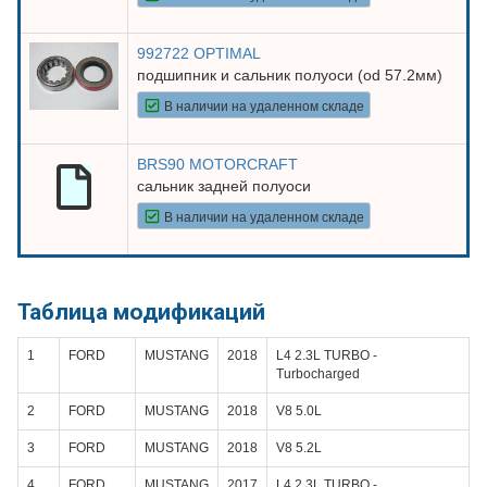
992722 OPTIMAL
подшипник и сальник полуоси (od 57.2мм)
В наличии на удаленном складе
BRS90 MOTORCRAFT
cальник задней полуоси
В наличии на удаленном складе
Таблица модификаций
1
FORD
MUSTANG
2018
L4 2.3L TURBO -
Turbocharged
2
FORD
MUSTANG
2018
V8 5.0L
3
FORD
MUSTANG
2018
V8 5.2L
4
FORD
MUSTANG
2017
L4 2.3L TURBO -