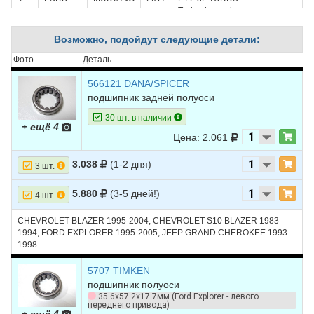
Turbocharged
5
FORD
MUSTANG
2017
V6 3.7L
Возможно, подойдут следующие детали:
6
FORD
MUSTANG
2017
V8 5.0L
Фото
Деталь
7
FORD
MUSTANG
2017
V8 5.2L
566121 DANA/SPICER
подшипник задней полуоси
8
FORD
MUSTANG
2016
L4 2.3L TURBO -
30 шт. в наличии
Turbocharged
+ ещё 4
Цена: 2.061
9
FORD
MUSTANG
2016
V6 3.7L
3.038
(1-2 дня)
10
FORD
MUSTANG
2016
V8 5.0L
3 шт.
11
FORD
MUSTANG
2016
V8 5.2L
5.880
(3-5 дней!)
4 шт.
12
FORD
MUSTANG
2015
L4 2.3L TURBO -
CHEVROLET BLAZER 1995-2004; CHEVROLET S10 BLAZER 1983-
Turbocharged
1994; FORD EXPLORER 1995-2005; JEEP GRAND CHEROKEE 1993-
1998
13
FORD
MUSTANG
2015
V6 3.7L
5707 TIMKEN
14
FORD
MUSTANG
2015
V8 5.0L
подшипник полуоси
35.6х57.2х17.7мм (Ford Explorer - левого
15
FORD
MUSTANG
2014
V6 3.7L
переднего привода)