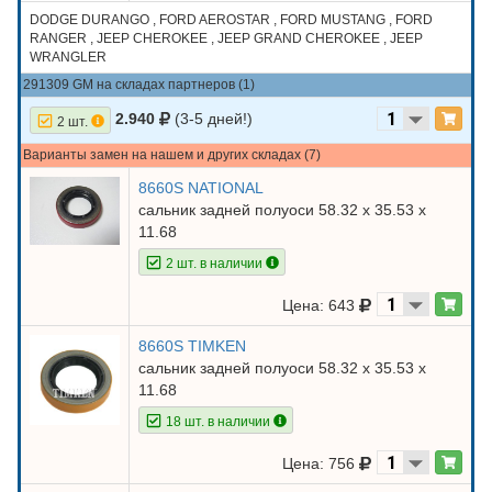
DODGE DURANGO , FORD AEROSTAR , FORD MUSTANG , FORD
RANGER , JEEP CHEROKEE , JEEP GRAND CHEROKEE , JEEP
WRANGLER
291309 GM на складах партнеров (1)
2.940
(3-5 дней!)
2 шт.
Варианты замен на нашем и других складах (7)
8660S NATIONAL
сальник задней полуоси 58.32 х 35.53 х
11.68
2 шт. в наличии
Цена: 643
8660S TIMKEN
сальник задней полуоси 58.32 х 35.53 х
11.68
18 шт. в наличии
Цена: 756