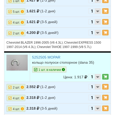
1.427
(1-3 дня)
27
FORD
MUSTANG
2010
V6 4.0L
1 шт.
28
FORD
MUSTANG
2010
V8 4.6L
1.621
(1-2 дня)
5 шт.
29
FORD
MUSTANG
2009
V6 4.0L
1.621
(3-5 дней)
4 шт.
30
FORD
MUSTANG
2009
V8 4.6L
4.200
(3-5 дней!)
2 шт.
31
FORD
MUSTANG
2008
V6 4.0L
Chevrolet BLAZER 1996-2005 (V6 4.3L); Chevrolet EXPRESS 1500
32
FORD
MUSTANG
2008
V8 4.6L
1997-2014 (V6 4.3L); Chevrolet TAHOE 1997-1999 (V8 5.7L)
33
FORD
MUSTANG
2008
V8 5.4L SUPERCHARGED -
5252505 MOPAR
Supercharged
кольцо полуоси стопорное (dana 35)
34
FORD
MUSTANG
2007
V6 4.0L
1 шт. в наличии
35
FORD
MUSTANG
2007
V8 4.6L
Цена: 1.917
36
FORD
MUSTANG
2007
V8 5.4L SUPERCHARGED -
2.552
(1-2 дня)
2 шт.
Supercharged
37
FORD
MUSTANG
2006
V6 4.0L
2.318
(1-2 дня)
4 шт.
38
FORD
MUSTANG
2006
V8 4.6L
2.318
(3-5 дней)
4 шт.
39
FORD
MUSTANG
2005
V6 4.0L