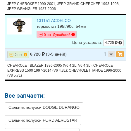
JEEP CHEROKEE 1990-2001; JEEP GRAND CHEROKEE 1993-1998;
JEEP WRANGLER 1987-2006
40
FORD
MUSTANG
2005
V8 4.6L
41
FORD
MUSTANG
2004
V6 3.8L
131151 ACDELCO
термостат 195f/90c, 54мм
42
FORD
MUSTANG
2004
V6 3.9L
0 шт. Дунайский
43
FORD
MUSTANG
2004
V8 4.6L - SOHC
Цена устарела:
4.725
44
FORD
MUSTANG
2004
V8 4.6L - DOHC
6.720
(3-5 дней!)
2 шт.
45
FORD
MUSTANG
2004
V8 4.6L SUPERCHARGED -
Supercharged
CHEVROLET BLAZER 1996-2005 (V6 4.2L, V6 4.3L); CHEVROLET
EXPRESS 1500 1997-2014 (V6 4.3L); CHEVROLET TAHOE 1996-2000
46
FORD
MUSTANG
2003
V6 3.8L
(V8 5.7L)
47
FORD
MUSTANG
2003
V8 4.6L - SOHC
48
FORD
MUSTANG
2003
V8 4.6L - DOHC
Все запчасти:
49
FORD
MUSTANG
2003
V8 4.6L SUPERCHARGED -
Сальник полуоси DODGE DURANGO
Supercharged
50
FORD
MUSTANG
2003
V8 4.9L
Сальник полуоси FORD AEROSTAR
51
FORD
MUSTANG
2002
V6 3.8L