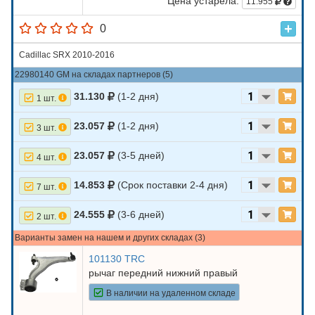
Цена устарела:
11.955
0
Cadillac SRX 2010-2016
22980140 GM на складах партнеров (5)
31.130
(1-2 дня)
1 шт.
23.057
(1-2 дня)
3 шт.
23.057
(3-5 дней)
4 шт.
14.853
(Срок поставки 2-4 дня)
7 шт.
24.555
(3-6 дней)
2 шт.
Варианты замен на нашем и других складах (3)
101130 TRC
рычаг передний нижний правый
В наличии на удаленном складе