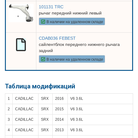
101131 TRC
рычаг передний нижний левый
В наличии на удаленном складе
CDAB036 FEBEST
сайлентблок переднего нижнего рычага
задний
В наличии на удаленном складе
Таблица модификаций
1
CADILLAC
SRX
2016
V6 3.6L
2
CADILLAC
SRX
2015
V6 3.6L
3
CADILLAC
SRX
2014
V6 3.6L
4
CADILLAC
SRX
2013
V6 3.6L