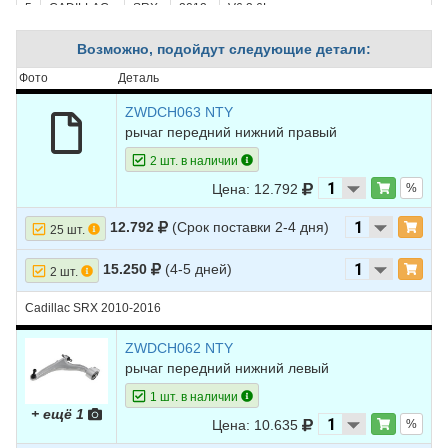
5
CADILLAC
SRX
2012
V6 3.6L
6
CADILLAC
SRX
2011
V6 2.8L TURBO - Turbocharged
Возможно, подойдут следующие детали:
7
CADILLAC
SRX
2011
V6 3.0L
Фото
Деталь
8
CADILLAC
SRX
2010
V6 2.8L TURBO - Turbocharged
ZWDCH063 NTY
рычаг передний нижний правый
9
CADILLAC
SRX
2010
V6 3.0L
2 шт. в наличии
Цена: 12.792
%
12.792
(Срок поставки 2-4 дня)
25 шт.
15.250
(4-5 дней)
2 шт.
Cadillac SRX 2010-2016
ZWDCH062 NTY
рычаг передний нижний левый
1 шт. в наличии
+ ещё 1
Цена: 10.635
%