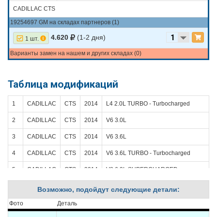
CADILLAC CTS
19254697 GM на складах партнеров (1)
4.620
(1-2 дня)
1 шт.
Варианты замен на нашем и других складах (0)
Таблица модификаций
1
CADILLAC
CTS
2014
L4 2.0L TURBO - Turbocharged
2
CADILLAC
CTS
2014
V6 3.0L
3
CADILLAC
CTS
2014
V6 3.6L
4
CADILLAC
CTS
2014
V6 3.6L TURBO - Turbocharged
5
CADILLAC
CTS
2014
V8 6.2L SUPERCHARGED -
Supercharged
Возможно, подойдут следующие детали:
6
CADILLAC
CTS
2014
V8 6.2L SUPERCHARGED -
Supercharged
Фото
Деталь