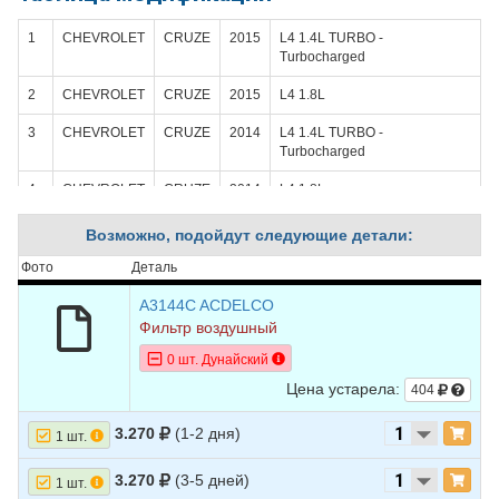
1
CHEVROLET
CRUZE
2015
L4 1.4L TURBO -
Turbocharged
2
CHEVROLET
CRUZE
2015
L4 1.8L
3
CHEVROLET
CRUZE
2014
L4 1.4L TURBO -
Turbocharged
4
CHEVROLET
CRUZE
2014
L4 1.8L
5
CHEVROLET
CRUZE
2013
L4 1.4L TURBO -
Возможно, подойдут следующие детали:
Turbocharged
Фото
Деталь
6
CHEVROLET
CRUZE
2013
L4 1.8L
A3144C ACDELCO
7
CHEVROLET
CRUZE
2012
L4 1.4L TURBO -
Фильтр воздушный
Turbocharged
0 шт. Дунайский
8
CHEVROLET
CRUZE
2012
L4 1.8L
Цена устарела:
404
9
CHEVROLET
CRUZE
2011
L4 1.4L TURBO -
3.270
(1-2 дня)
Turbocharged
1 шт.
10
CHEVROLET
CRUZE
2011
L4 1.8L
3.270
(3-5 дней)
1 шт.