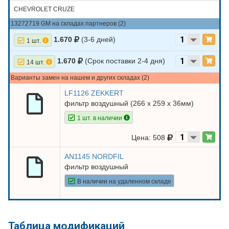
CHEVROLET CRUZE
13272719 GM на складах партнеров (2)
1.670
(3-6 дней)
1 шт.
1.670
(Срок поставки 2-4 дня)
14 шт.
Варианты замен на нашем и других складах (2)
LF1126 ZEKKERT
фильтр воздушный (266 х 259 х 36мм)
1 шт. в наличии
Цена: 508
AN1145 NORDFIL
фильтр воздушный
В наличии на удаленном складе
Таблица модификаций