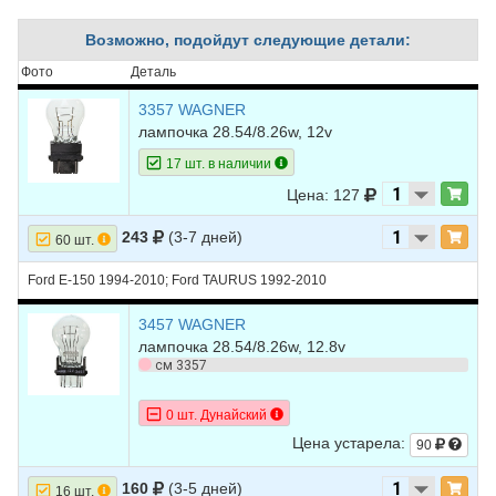
5
CADILLAC
ESCALADE
2011
V8 6.0L HYBRID -
Возможно, подойдут следующие детали:
ELECTRIC/GAS
Фото
Деталь
6
CADILLAC
ESCALADE
2011
V8 6.2L
3357 WAGNER
7
CADILLAC
ESCALADE
2010
V8 6.0L HYBRID -
лампочка 28.54/8.26w, 12v
ELECTRIC/GAS
17 шт. в наличии
8
CADILLAC
ESCALADE
2010
V8 6.2L
Цена: 127
9
CADILLAC
ESCALADE
2009
V8 6.0L HYBRID -
243
(3-7 дней)
ELECTRIC/GAS
60 шт.
10
CADILLAC
ESCALADE
2009
V8 6.2L
Ford E-150 1994-2010; Ford TAURUS 1992-2010
11
CHEVROLET
TAHOE
2013
V8 5.3L
3457 WAGNER
лампочка 28.54/8.26w, 12.8v
12
CHEVROLET
TAHOE
2013
V8 6.0L HYBRID -
см 3357
ELECTRIC/GAS
13
CHEVROLET
TAHOE
2012
V8 5.3L
0 шт. Дунайский
Цена устарела:
90
14
CHEVROLET
TAHOE
2012
V8 6.0L HYBRID -
ELECTRIC/GAS
160
(3-5 дней)
16 шт.