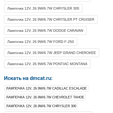
40
CHRYSLER
300
2007
V6 3.5L - (300С)
Лампочка 12V, 26.9W/6.7W CHRYSLER 300
41
CHRYSLER
300
2007
V8 5.7L - (300С)
Лампочка 12V, 26.9W/6.7W CHRYSLER PT CRUISER
42
CHRYSLER
300
2007
V8 6.1L - (300С)
Лампочка 12V, 26.9W/6.7W DODGE CARAVAN
43
CHRYSLER
300
2006
V6 2.7L - (300С)
44
Лампочка 12V, 26.9W/6.7W FORD F-250
CHRYSLER
300
2006
V6 3.5L - (300С)
45
CHRYSLER
300
2006
V8 5.7L - (300С)
Лампочка 12V, 26.9W/6.7W JEEP GRAND CHEROKEE
46
CHRYSLER
300
2006
V8 6.1L - (300С)
Лампочка 12V, 26.9W/6.7W PONTIAC MONTANA
47
CHRYSLER
300
2005
V6 2.7L - (300С)
48
CHRYSLER
300
2005
V6 3.5L - (300С)
Искать на dmcat.ru:
49
CHRYSLER
300
2005
V8 5.7L - (300С)
ЛАМПОЧКА 12V, 26.9W/6.7W CADILLAC ESCALADE
50
CHRYSLER
300
2005
V8 6.1L - (300С)
ЛАМПОЧКА 12V, 26.9W/6.7W CHEVROLET TAHOE
51
CHRYSLER
PT CRUISER
2010
L4 2.0L
ЛАМПОЧКА 12V, 26.9W/6.7W CHRYSLER 300
52
CHRYSLER
PT CRUISER
2010
L4 2.4L