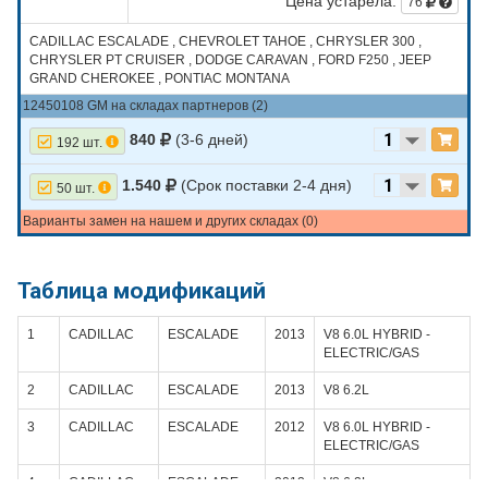
Цена устарела:
76
CADILLAC ESCALADE , CHEVROLET TAHOE , CHRYSLER 300 ,
CHRYSLER PT CRUISER , DODGE CARAVAN , FORD F250 , JEEP
GRAND CHEROKEE , PONTIAC MONTANA
12450108 GM на складах партнеров (2)
840
(3-6 дней)
192 шт.
1.540
(Срок поставки 2-4 дня)
50 шт.
Варианты замен на нашем и других складах (0)
Таблица модификаций
1
CADILLAC
ESCALADE
2013
V8 6.0L HYBRID -
ELECTRIC/GAS
2
CADILLAC
ESCALADE
2013
V8 6.2L
3
CADILLAC
ESCALADE
2012
V8 6.0L HYBRID -
ELECTRIC/GAS
4
CADILLAC
ESCALADE
2012
V8 6.2L