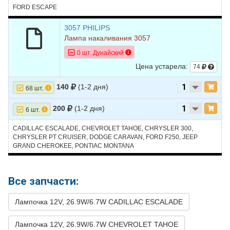
26
CHEVROLET
TAHOE
2007
V8 5.3L
FORD ESCAPE
27
CHRYSLER
300
2010
V6 2.7L - (300С)
3057 PHILIPS
28
CHRYSLER
300
2010
V6 3.5L - (300С)
Лампа накаливания 3057
29
CHRYSLER
300
2010
V8 5.7L - (300С)
0 шт. Дунайский
Цена устарела:
74
30
CHRYSLER
300
2010
V8 6.1L - (300С)
140
(1-2 дня)
31
CHRYSLER
300
2009
V6 2.7L - (300С)
68 шт.
32
CHRYSLER
300
2009
V6 3.5L - (300С)
200
(1-2 дня)
6 шт.
33
CHRYSLER
300
2009
V8 5.7L - (300С)
CADILLAC ESCALADE, CHEVROLET TAHOE, CHRYSLER 300,
CHRYSLER PT CRUISER, DODGE CARAVAN, FORD F250, JEEP
34
CHRYSLER
300
2009
V8 6.1L - (300С)
GRAND CHEROKEE, PONTIAC MONTANA
35
CHRYSLER
300
2008
V6 2.7L - (300С)
36
CHRYSLER
300
2008
V6 3.5L - (300С)
Все запчасти:
37
CHRYSLER
300
2008
V8 5.7L - (300С)
Лампочка 12V, 26.9W/6.7W CADILLAC ESCALADE
38
CHRYSLER
300
2008
V8 6.1L - (300С)
Лампочка 12V, 26.9W/6.7W CHEVROLET TAHOE
39
CHRYSLER
300
2007
V6 2.7L - (300С)