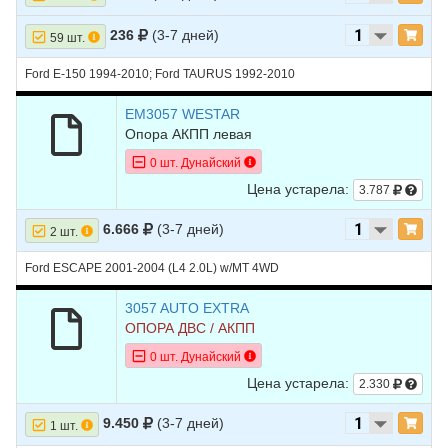
15
CHEVROLET
TAHOE
2011
V8 5.3L
236
(3-7 дней)
59 шт.
16
CHEVROLET
TAHOE
2011
V8 6.0L HYBRID -
ELECTRIC/GAS
Ford E-150 1994-2010; Ford TAURUS 1992-2010
17
CHEVROLET
TAHOE
2010
V8 5.3L
EM3057 WESTAR
18
CHEVROLET
TAHOE
2010
V8 6.0L HYBRID -
Опора АКПП левая
ELECTRIC/GAS
0 шт. Дунайский
19
CHEVROLET
TAHOE
2009
V8 4.8L
Цена устарела:
3.787
20
CHEVROLET
TAHOE
2009
V8 5.3L
6.666
(3-7 дней)
2 шт.
21
CHEVROLET
TAHOE
2009
V8 6.0L HYBRID -
ELECTRIC/GAS
Ford ESCAPE 2001-2004 (L4 2.0L) w/MT 4WD
22
CHEVROLET
TAHOE
2008
V8 4.8L
3057 AUTO EXTRA
ОПОРА ДВС / АКПП
23
CHEVROLET
TAHOE
2008
V8 5.3L
0 шт. Дунайский
24
CHEVROLET
TAHOE
2008
V8 6.0L HYBRID -
ELECTRIC/GAS
Цена устарела:
2.330
25
CHEVROLET
TAHOE
2007
V8 4.8L
9.450
(3-7 дней)
1 шт.