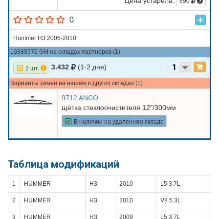
Цена устарела:
690
0
Hummer H3 2006-2010
10389570 GM на складах партнеров (1)
3.432
(1-2 дня)
2 шт.
Варианты замен на нашем и других складах (1)
9712 ANCO
щётка стеклоочистителя 12"/300мм
В наличии на удаленном складе
Таблица модификаций
1
HUMMER
H3
2010
L5 3.7L
2
HUMMER
H3
2010
V8 5.3L
3
HUMMER
H3
2009
L5 3.7L