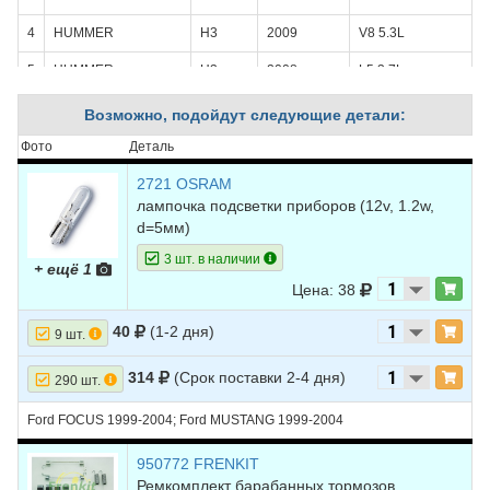
4
HUMMER
H3
2009
V8 5.3L
5
HUMMER
H3
2008
L5 3.7L
6
HUMMER
H3
2008
V8 5.3L
Возможно, подойдут следующие детали:
7
HUMMER
H3
2007
L5 3.7L
Фото
Деталь
8
HUMMER
H3
2006
L5 3.5L
2721 OSRAM
лампочка подсветки приборов (12v, 1.2w,
d=5мм)
3 шт. в наличии
+ ещё 1
Цена: 38
40
(1-2 дня)
9 шт.
314
(Срок поставки 2-4 дня)
290 шт.
Ford FOCUS 1999-2004; Ford MUSTANG 1999-2004
950772 FRENKIT
Ремкомплект барабанных тормозов