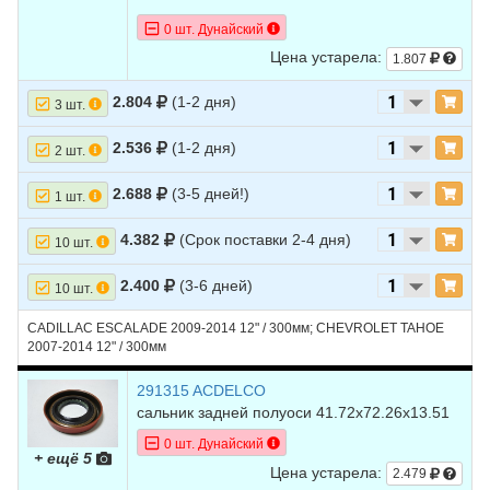
0 шт. Дунайский
Цена устарела:
1.807
2.804
(1-2 дня)
3 шт.
2.536
(1-2 дня)
2 шт.
2.688
(3-5 дней!)
1 шт.
4.382
(Срок поставки 2-4 дня)
10 шт.
2.400
(3-6 дней)
10 шт.
CADILLAC ESCALADE 2009-2014 12" / 300мм; CHEVROLET TAHOE
2007-2014 12" / 300мм
291315 ACDELCO
сальник задней полуоси 41.72х72.26х13.51
0 шт. Дунайский
+ ещё 5
Цена устарела:
2.479