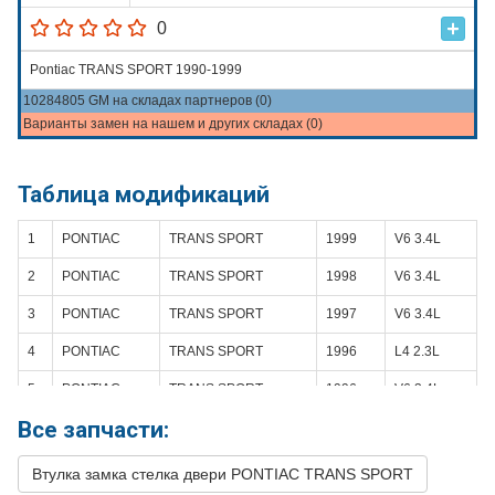
0
Pontiac TRANS SPORT 1990-1999
10284805 GM на складах партнеров (0)
Варианты замен на нашем и других складах (0)
Таблица модификаций
1
PONTIAC
TRANS SPORT
1999
V6 3.4L
2
PONTIAC
TRANS SPORT
1998
V6 3.4L
3
PONTIAC
TRANS SPORT
1997
V6 3.4L
4
PONTIAC
TRANS SPORT
1996
L4 2.3L
5
PONTIAC
TRANS SPORT
1996
V6 3.4L
Все запчасти:
6
PONTIAC
TRANS SPORT
1995
L4 2.3L
7
PONTIAC
TRANS SPORT
1995
V6 3.1L
Втулка замка стелка двери PONTIAC TRANS SPORT