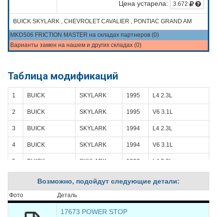
Цена устарела:
3.672
BUICK SKYLARK , CHEVROLET CAVALIER , PONTIAC GRAND AM
MKD506 FRICTION MASTER на складах партнеров (0)
Варианты замен на нашем и других складах (0)
Таблица модификаций
1
BUICK
SKYLARK
1995
L4 2.3L
2
BUICK
SKYLARK
1995
V6 3.1L
3
BUICK
SKYLARK
1994
L4 2.3L
4
BUICK
SKYLARK
1994
V6 3.1L
5
BUICK
SKYLARK
1993
L4 2.3L
6
BUICK
SKYLARK
1993
V6 3.3L
Возможно, подойдут следующие детали:
7
BUICK
SKYLARK
1992
L4 2.3L
Фото
Деталь
8
BUICK
SKYLARK
1992
V6 3.3L
17673 POWER STOP