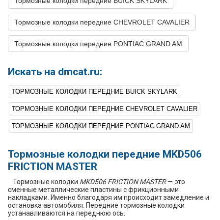
Тормозные колодки передние BUICK SKYLARK
22
CHEVROLET
CAVALIER
2001
L4 2.4L
Тормозные колодки передние CHEVROLET CAVALIER
23
CHEVROLET
CAVALIER
2000
L4 2.2L
24
CHEVROLET
CAVALIER
2000
L4 2.4L
Тормозные колодки передние PONTIAC GRAND AM
25
CHEVROLET
CAVALIER
1999
L4 2.2L
Искать на dmcat.ru:
26
CHEVROLET
CAVALIER
1999
L4 2.4L
27
CHEVROLET
CAVALIER
1998
L4 2.2L
ТОРМОЗНЫЕ КОЛОДКИ ПЕРЕДНИЕ BUICK SKYLARK
28
CHEVROLET
CAVALIER
1998
L4 2.4L
ТОРМОЗНЫЕ КОЛОДКИ ПЕРЕДНИЕ CHEVROLET CAVALIER
29
CHEVROLET
CAVALIER
1997
L4 2.2L
ТОРМОЗНЫЕ КОЛОДКИ ПЕРЕДНИЕ PONTIAC GRAND AM
30
CHEVROLET
CAVALIER
1997
L4 2.4L
Тормозные колодки передние MKD506
31
CHEVROLET
CAVALIER
1996
L4 2.2L
FRICTION MASTER
32
CHEVROLET
CAVALIER
1996
L4 2.4L
Тормозные колодки
MKD506 FRICTION MASTER
— это
сменные металлические пластины с фрикционными
33
CHEVROLET
CAVALIER
1995
L4 2.2L
накладками. Именно благодаря им происходит замедление и
остановка автомобиля. Передние тормозные колодки
34
CHEVROLET
CAVALIER
1995
L4 2.3L
устанавливаются на переднюю ось.