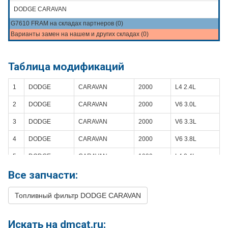
DODGE CARAVAN
G7610 FRAM на складах партнеров (0)
Варианты замен на нашем и других складах (0)
Таблица модификаций
1
DODGE
CARAVAN
2000
L4 2.4L
2
DODGE
CARAVAN
2000
V6 3.0L
3
DODGE
CARAVAN
2000
V6 3.3L
4
DODGE
CARAVAN
2000
V6 3.8L
5
DODGE
CARAVAN
1999
L4 2.4L
Все запчасти:
6
DODGE
CARAVAN
1999
V6 3.0L
7
DODGE
CARAVAN
1999
V6 3.3L
Топливный фильтр DODGE CARAVAN
8
DODGE
CARAVAN
1999
V6 3.8L
Искать на dmcat.ru:
9
DODGE
CARAVAN
1998
L4 2.4L