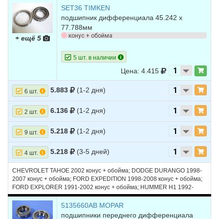
SET36 TIMKEN
подшипник дифференциала 45.242 х
77.788мм
конус + обойма
+ ещё 5
5 шт. в наличии
Цена: 4.415
5.883
(1-2 дня)
6 шт.
6.136
(1-2 дня)
2 шт.
5.218
(1-2 дня)
9 шт.
5.218
(3-5 дней)
4 шт.
CHEVROLET TAHOE 2002 конус + обойма; DODGE DURANGO 1998-
2007 конус + обойма; FORD EXPEDITION 1998-2008 конус + обойма;
FORD EXPLORER 1991-2002 конус + обойма; HUMMER H1 1992-
2006 конус + обойма; HUMMER H3 2006, 2007 конус + обойма; JEEP
GRAND CHEROKEE 1999-2008 на задний мост DANA 44
5135660AB MOPAR
подшипники переднего дифференциала