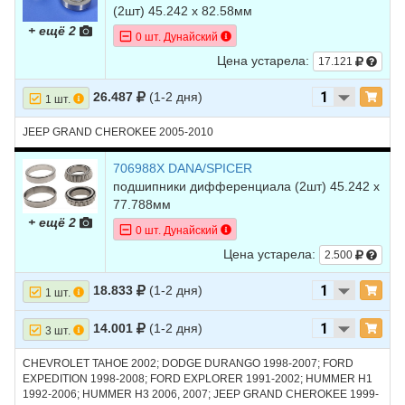
(2шт) 45.242 х 82.58мм
+ ещё 2
0 шт. Дунайский
Цена устарела:
17.121
26.487
(1-2 дня)
1 шт.
JEEP GRAND CHEROKEE 2005-2010
706988X DANA/SPICER
подшипники дифференциала (2шт) 45.242 х
77.788мм
+ ещё 2
0 шт. Дунайский
Цена устарела:
2.500
18.833
(1-2 дня)
1 шт.
14.001
(1-2 дня)
3 шт.
CHEVROLET TAHOE 2002; DODGE DURANGO 1998-2007; FORD
EXPEDITION 1998-2008; FORD EXPLORER 1991-2002; HUMMER H1
1992-2006; HUMMER H3 2006, 2007; JEEP GRAND CHEROKEE 1999-