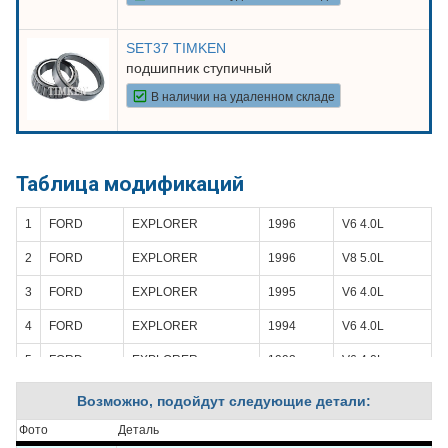
SET37 TIMKEN
подшипник ступичный
В наличии на удаленном складе
Таблица модификаций
1
FORD
EXPLORER
1996
V6 4.0L
2
FORD
EXPLORER
1996
V8 5.0L
3
FORD
EXPLORER
1995
V6 4.0L
4
FORD
EXPLORER
1994
V6 4.0L
5
FORD
EXPLORER
1993
V6 4.0L
6
FORD
EXPLORER
1992
V6 4.0L
Возможно, подойдут следующие детали:
7
FORD
EXPLORER
1991
V6 4.0L
Фото
Деталь