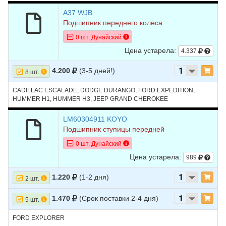
2008
A37 WJB
Подшипник переднего колеса
0 шт. Дунайский
Цена устарела:
4.337
4.200
(3-5 дней!)
8 шт.
CADILLAC ESCALADE, DODGE DURANGO, FORD EXPEDITION,
HUMMER H1, HUMMER H3, JEEP GRAND CHEROKEE
LM60304911 KOYO
Подшипник ступицы передней
0 шт. Дунайский
Цена устарела:
989
1.220
(1-2 дня)
2 шт.
1.470
(Срок поставки 2-4 дня)
5 шт.
FORD EXPLORER