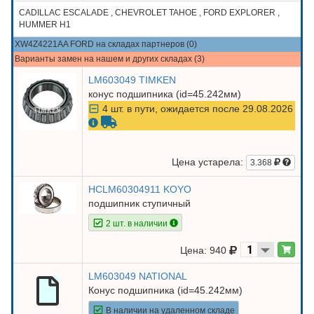
CADILLAC ESCALADE , CHEVROLET TAHOE , FORD EXPLORER ,
HUMMER H1
XW4Z4221AA FORD на складах партнеров (0)
Варианты замен на нашем и других складах (3)
LM603049 TIMKEN
конус подшипника (id=45.242мм)
4 шт. в пути, ожидается после 29.08.2026
Цена устарела:
3.368
HCLM60304911 KOYO
подшипник ступичный
2 шт. в наличии
Цена: 940
LM603049 NATIONAL
Конус подшипника (id=45.242мм)
В наличии на удаленном складе