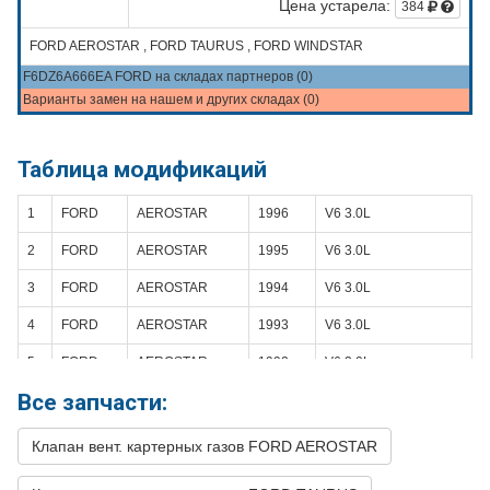
Цена устарела:
384
FORD AEROSTAR , FORD TAURUS , FORD WINDSTAR
F6DZ6A666EA FORD на складах партнеров (0)
Варианты замен на нашем и других складах (0)
Таблица модификаций
1
FORD
AEROSTAR
1996
V6 3.0L
2
FORD
AEROSTAR
1995
V6 3.0L
3
FORD
AEROSTAR
1994
V6 3.0L
4
FORD
AEROSTAR
1993
V6 3.0L
5
FORD
AEROSTAR
1992
V6 3.0L
Все запчасти:
6
FORD
AEROSTAR
1991
V6 3.0L
7
FORD
AEROSTAR
1990
V6 3.0L
Клапан вент. картерных газов FORD AEROSTAR
8
FORD
AEROSTAR
1989
V6 3.0L