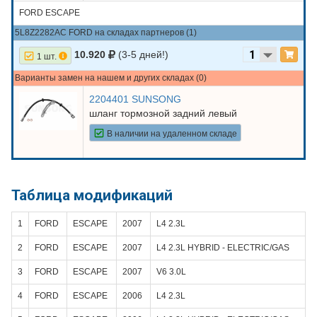
FORD ESCAPE
5L8Z2282AC FORD на складах партнеров (1)
10.920
(3-5 дней!)
1 шт.
Варианты замен на нашем и других складах (0)
2204401 SUNSONG
шланг тормозной задний левый
В наличии на удаленном складе
Таблица модификаций
1
FORD
ESCAPE
2007
L4 2.3L
2
FORD
ESCAPE
2007
L4 2.3L HYBRID - ELECTRIC/GAS
3
FORD
ESCAPE
2007
V6 3.0L
4
FORD
ESCAPE
2006
L4 2.3L