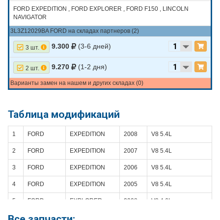
FORD EXPEDITION , FORD EXPLORER , FORD F150 , LINCOLN
NAVIGATOR
3L3Z12029BA FORD на складах партнеров (2)
9.300
(3-6 дней)
3 шт.
9.270
(1-2 дня)
2 шт.
Варианты замен на нашем и других складах (0)
Таблица модификаций
1
FORD
EXPEDITION
2008
V8 5.4L
2
FORD
EXPEDITION
2007
V8 5.4L
3
FORD
EXPEDITION
2006
V8 5.4L
4
FORD
EXPEDITION
2005
V8 5.4L
5
FORD
EXPLORER
2008
V8 4.6L
Все запчасти:
6
FORD
EXPLORER
2007
V8 4.6L