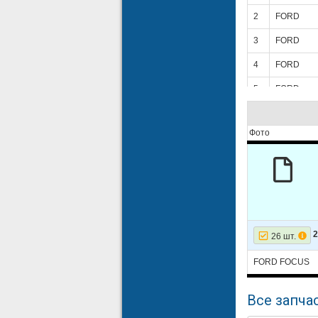
2
FORD
3
FORD
4
FORD
5
FORD
6
FORD
Фото
7
FORD
8
FORD
9
FORD
10
FORD
11
FORD
26 шт.
12
FORD
FORD FOCUS
13
FORD
Все запчас
14
FORD