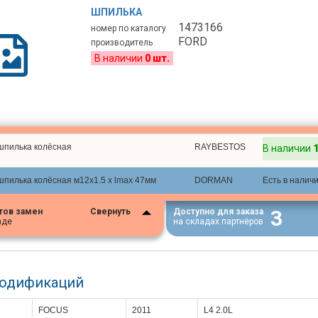
ШПИЛЬКА
1473166
номер по каталогу
FORD
производитель
В наличии
0 шт.
шпилька колёсная
RAYBESTOS
В наличии
шпилька колёсная м12х1.5 х lmax 47мм
DORMAN
Есть в налич
3
тов замен
Свернуть
Доступно для заказа
аде
на складах партнёров
модификаций
FOCUS
2011
L4 2.0L