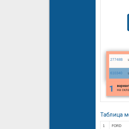
27748B
610340
1
вариан
на скл
Таблица 
1
FORD