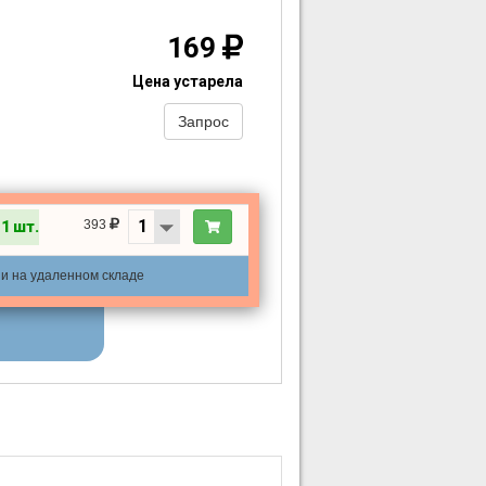
169
Цена устарела
Запрос
393
11 шт.
ии на удаленном складе