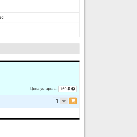
ed
ed
ed
Цена устарела:
169
ed