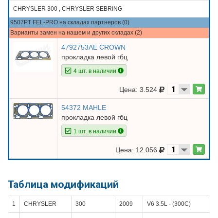
CHRYSLER 300 , CHRYSLER SEBRING
9507PT FEL-PRO на складах партнеров (0)
Варианты замен на нашем и других складах (2)
4792753AE CROWN
прокладка левой гбц
4 шт. в наличии
Цена: 3.524
54372 MAHLE
прокладка левой гбц
1 шт. в наличии
Цена: 12.056
Таблица модификаций
1
CHRYSLER
300
2009
V6 3.5L - (300С)