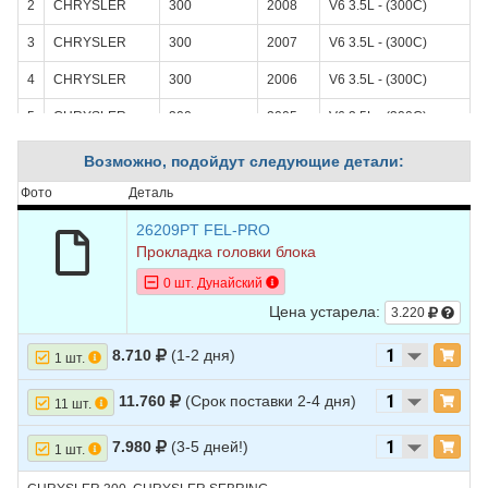
2
CHRYSLER
300
2008
V6 3.5L - (300С)
3
CHRYSLER
300
2007
V6 3.5L - (300С)
4
CHRYSLER
300
2006
V6 3.5L - (300С)
5
CHRYSLER
300
2005
V6 3.5L - (300С)
6
CHRYSLER
SEBRING
2009
V6 3.5L
Возможно, подойдут следующие детали:
7
CHRYSLER
SEBRING
2008
V6 3.5L
Фото
Деталь
8
CHRYSLER
SEBRING
2007
V6 3.5L
26209PT FEL-PRO
Прокладка головки блока
0 шт. Дунайский
Цена устарела:
3.220
8.710
(1-2 дня)
1 шт.
11.760
(Срок поставки 2-4 дня)
11 шт.
7.980
(3-5 дней!)
1 шт.