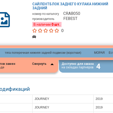
САЙЛЕНТБЛОК ЗАДНЕГО КУЛАКА НИЖНИЙ
ЗАДНИЙ
CRAB050
номер по каталогу
FEBEST
производитель
В наличии
0 шт.
0
D
тяга поперечная нижняя задней подвески (короткая)
MOPAR
Ес
4
тов замен
Свернуть
Доступно для заказа
аде
на складах партнёров
модификаций
JOURNEY
2019
JOURNEY
2019