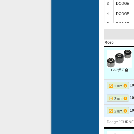
3
DODGE
4
DODGE
5
DODGE
6
DODGE
Фото
7
DODGE
8
DODGE
9
DODGE
+ ещё 1
10
DODGE
11
DODGE
10
2 шт.
12
DODGE
10
2 шт.
13
DODGE
10
2 шт.
14
DODGE
Dodge JOURNEY
15
DODGE