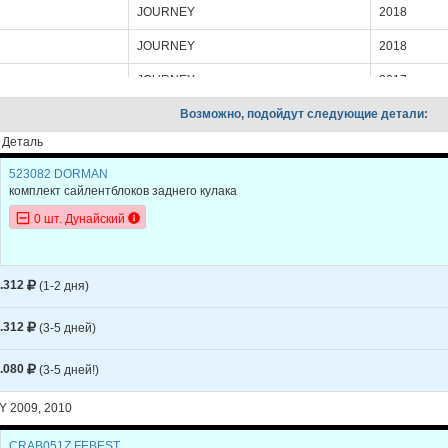
JOURNEY
2018
JOURNEY
2018
JOURNEY
2017
JOURNEY
Возможно, подойдут следующие детали:
2017
Деталь
JOURNEY
2016
523082 DORMAN
JOURNEY
2016
комплект сайлентблоков заднего кулака
JOURNEY
2015
0 шт. Дунайский
JOURNEY
2015
JOURNEY
2014
.312
(1-2 дня)
JOURNEY
2014
.312
(3-5 дней)
JOURNEY
2013
.080
(3-5 дней!)
JOURNEY
2013
 2009, 2010
JOURNEY
2012
CRAB051Z FEBEST