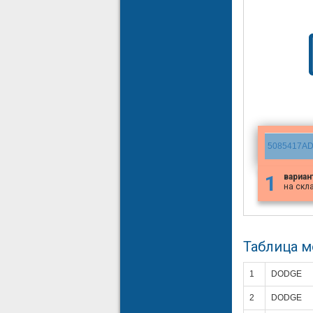
5085417A
1
вариан
на скл
Таблица 
1
DODGE
2
DODGE