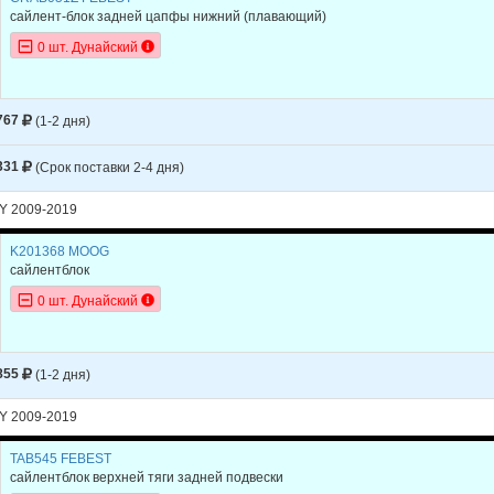
JOURNEY
2012
сайлент-блок задней цапфы нижний (плавающий)
JOURNEY
2011
0 шт. Дунайский
JOURNEY
2011
JOURNEY
2010
767
(1-2 дня)
JOURNEY
2010
331
(Срок поставки 2-4 дня)
JOURNEY
2009
Y 2009-2019
JOURNEY
2009
K201368 MOOG
сайлентблок
0 шт. Дунайский
855
(1-2 дня)
Y 2009-2019
TAB545 FEBEST
сайлентблок верхней тяги задней подвески