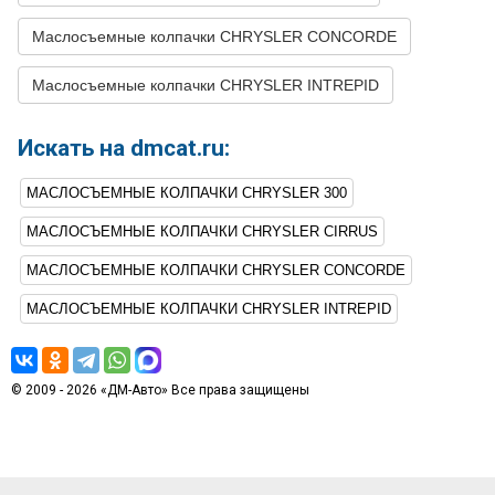
27
CHRYSLER
INTREPID
2000
V6 3.5L
Маслосъемные колпачки CHRYSLER CONCORDE
28
CHRYSLER
INTREPID
1999
V6 3.2L
Маслосъемные колпачки CHRYSLER INTREPID
29
CHRYSLER
INTREPID
1998
V6 3.2L
Искать на dmcat.ru:
МАСЛОСЪЕМНЫЕ КОЛПАЧКИ CHRYSLER 300
МАСЛОСЪЕМНЫЕ КОЛПАЧКИ CHRYSLER CIRRUS
МАСЛОСЪЕМНЫЕ КОЛПАЧКИ CHRYSLER CONCORDE
МАСЛОСЪЕМНЫЕ КОЛПАЧКИ CHRYSLER INTREPID
© 2009 - 2026 «ДМ-Авто» Все права защищены