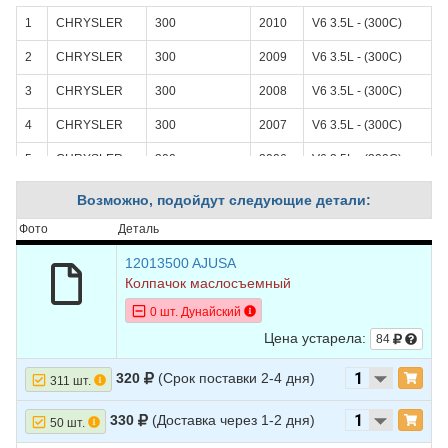
1
CHRYSLER
300
2010
V6 3.5L - (300С)
2
CHRYSLER
300
2009
V6 3.5L - (300С)
3
CHRYSLER
300
2008
V6 3.5L - (300С)
4
CHRYSLER
300
2007
V6 3.5L - (300С)
5
CHRYSLER
300
2006
V6 3.5L - (300С)
6
CHRYSLER
300
2005
V6 3.5L - (300С)
Возможно, подойдут следующие детали:
7
CHRYSLER
CIRRUS
2008
V6 3.5L
Фото
Деталь
8
CHRYSLER
CIRRUS
2007
V6 3.5L
12013500 AJUSA
Колпачок маслосъемный
9
CHRYSLER
CONCORDE
2004
V6 3.5L
0 шт. Дунайский
10
CHRYSLER
CONCORDE
2003
V6 3.5L
Цена устарела:
84
11
CHRYSLER
CONCORDE
2002
V6 3.5L
320
(Срок поставки 2-4 дня)
311 шт.
12
CHRYSLER
CONCORDE
2001
V6 3.2L
330
(Доставка через 1-2 дня)
50 шт.
13
CHRYSLER
CONCORDE
2000
V6 3.2L