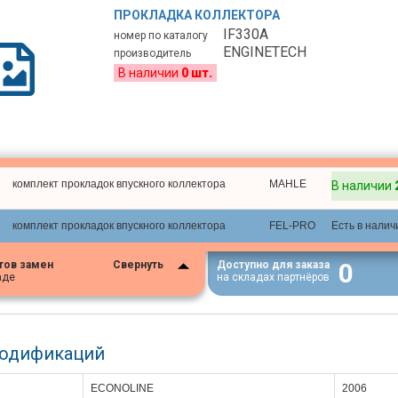
ПРОКЛАДКА КОЛЛЕКТОРА
IF330A
номер по каталогу
ENGINETECH
производитель
В наличии
0 шт.
комплект прокладок впускного коллектора
MAHLE
В наличии
комплект прокладок впускного коллектора
FEL-PRO
Есть в налич
0
тов замен
Свернуть
Доступно для заказа
аде
на складах партнёров
модификаций
ECONOLINE
2006