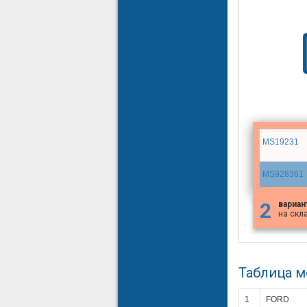
MS19231
MS928361
2
вариан
на скл
Таблица 
1
FORD