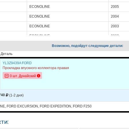
ECONOLINE
2005
ECONOLINE
2004
ECONOLINE
2003
ECONOLINE
2002
ECONOLINE
Возможно, подойдут следующие детали:
2001
Деталь
ECONOLINE
2000
YL3Z9439A FORD
EXCURSION
2005
Прокладка впускного коллектора правая
EXCURSION
2004
0 шт. Дунайский
EXCURSION
2003
EXCURSION
2002
740
(1-2 дня)
EXCURSION
2001
NE, FORD EXCURSION, FORD EXPEDITION, FORD F250
EXCURSION
2000
ти:
EXPEDITION
2004