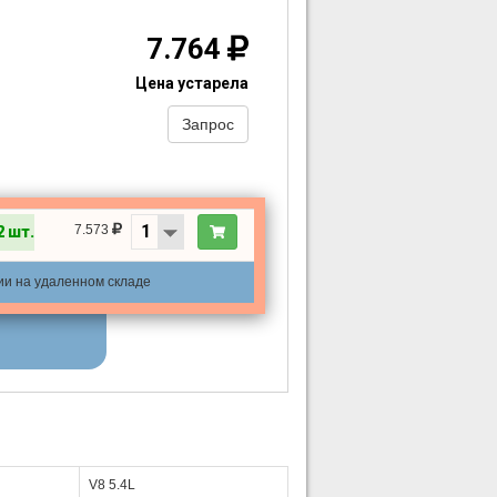
7.764
Цена устарела
Запрос
7.573
2 шт.
ии на удаленном складе
V8 5.4L