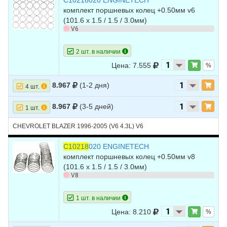
C10216020 ENGINETECH
комплект поршневых колец +0.50мм v6
9
CHEVROLET
TAHOE
1996
V8 5.7L
(101.6 х 1.5 / 1.5 / 3.0мм)
V6
10
HUMMER
H2
2005
V8 6.0L
11
HUMMER
H2
2004
V8 6.0L
2 шт. в наличии
Цена: 7.555
%
12
HUMMER
H2
2003
V8 6.0L
8.967
(1-2 дня)
4 шт.
8.967
(3-5 дней)
1 шт.
CHEVROLET BLAZER 1996-2005 (V6 4.3L) V6
C10218
020 ENGINETECH
комплект поршневых колец +0.50мм v8
(101.6 х 1.5 / 1.5 / 3.0мм)
V8
1 шт. в наличии
Цена: 8.210
%