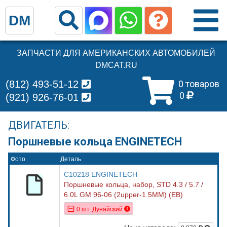
DM
ЗАПЧАСТИ ДЛЯ АМЕРИКАНСКИХ АВТОМОБИЛЕЙ
DMCAT.RU
(812) 493-51-12
0 товаров
0
(921) 926-76-01
ДВИГАТЕЛЬ:
Поршневые кольца ENGINETECH
Фото
Деталь
C10218 ENGINETECH
Поршневые кольца, набор, STD 4.3 / 5.7 /
6.0L GM 96-06 (2upper-1.5MM) (EB)
0 шт. Дунайский