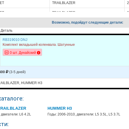
ET
TRAILBLAZER
2
ET
TRAILBLAZER
2
ET
Возможно, подойдут следующие детали:
TRAILBLAZER
2
Деталь
ET
TRAILBLAZER
2
RB319010 DNJ
ET
TRAILBLAZER
2
Комплект вкладышей коленвала. Шатунные
H3
2
0 шт. Дунайский
H3
2
H3
2
400
(3-5 дней)
H3
2
AILBLAZER, HUMMER H3
H3
2
каталоге:
TRAILBLAZER
HUMMER H3
 двигатели: L6 4.2L
Годы: 2006-2010, двигатели: L5 3.5L, L5 3.7L
ти: