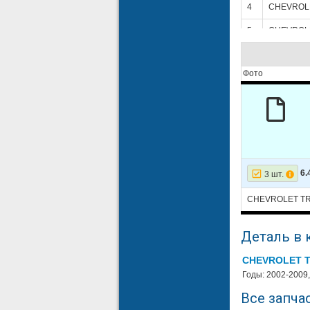
4
CHEVROL
5
CHEVROL
6
CHEVROL
Фото
7
CHEVROL
8
CHEVROL
9
HUMMER
10
HUMMER
11
HUMMER
6.
3 шт.
12
HUMMER
CHEVROLET TR
13
HUMMER
Деталь в 
CHEVROLET 
Годы: 2002-2009,
Все запчас