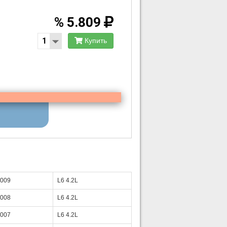
%
5.809
Купить
009
L6 4.2L
008
L6 4.2L
007
L6 4.2L