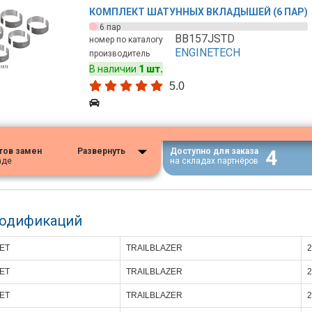
КОМПЛЕКТ ШАТУННЫХ ВКЛАДЫШЕЙ (6 ПАР)
6 пар
BB157JSTD
номер по каталогу
ENGINETECH
производитель
В наличии
1 шт.
5.0
4
тов замен
Развернуть
Доступно для заказа
аде
на складах партнёров
модификаций
ET
TRAILBLAZER
2
ET
TRAILBLAZER
2
ET
TRAILBLAZER
2