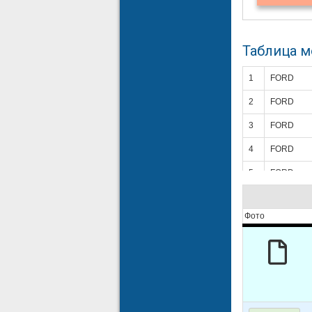
Таблица 
1
FORD
2
FORD
3
FORD
4
FORD
5
FORD
6
FORD
Фото
7
FORD
8
FORD
9
MAZDA
10
MAZDA