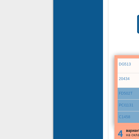
DG513
20434
FD502T
PCI1131
C1458
4
вариан
на скл