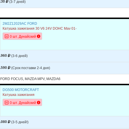
6
2006
130
(3-7 дней)
6
2005
6
2004
2M2Z12029AC FORD
Катушка зажигания 30 V6 24V DOHC Mav 01-
6
2003
0 шт. Дунайский
MPV
2006
MPV
2005
.960
(3-6 дней)
MPV
2004
.590
(Срок поставки 2-4 дня)
MPV
2003
 FORD FOCUS, MAZDA MPV, MAZDA6
MPV
2002
DG500 MOTORCRAFT
Катушка зажигания
0 шт. Дунайский
.080
(3-5 дней!)