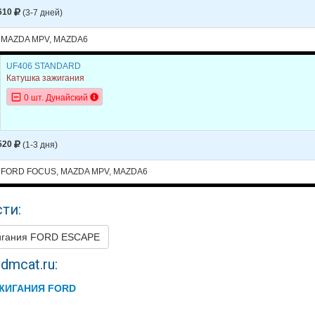
610
(3-7 дней)
 MAZDA MPV, MAZDA6
UF406 STANDARD
Катушка зажигания
0 шт. Дунайский
520
(1-3 дня)
 FORD FOCUS, MAZDA MPV, MAZDA6
ти:
игания FORD ESCAPE
dmcat.ru:
ЖИГАНИЯ FORD