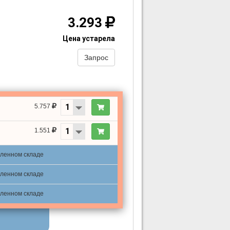
3.293
Цена устарела
Запрос
5.757
1.551
аленном складе
аленном складе
аленном складе