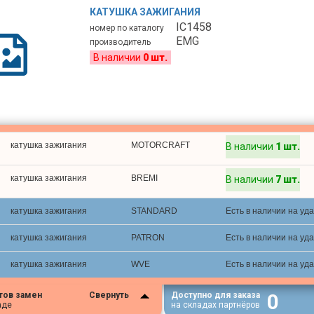
КАТУШКА ЗАЖИГАНИЯ
IC1458
номер по каталогу
EMG
производитель
В наличии
0 шт.
катушка зажигания
MOTORCRAFT
В наличии
1 шт.
катушка зажигания
BREMI
В наличии
7 шт.
катушка зажигания
STANDARD
Есть в наличии на уд
катушка зажигания
PATRON
Есть в наличии на уд
катушка зажигания
WVE
Есть в наличии на уд
0
тов замен
Свернуть
Доступно для заказа
аде
на складах партнёров