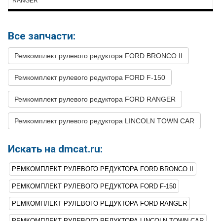
RANGER
28
FORD
RANGER
1995
V6 4.0L
29
FORD
RANGER
1994
L4 2.3L
Все запчасти:
30
FORD
RANGER
1994
V6 3.0L
31
FORD
RANGER
1994
V6 4.0L
Ремкомплект рулевого редуктора FORD BRONCO II
32
FORD
RANGER
1993
L4 2.3L
Ремкомплект рулевого редуктора FORD F-150
33
FORD
RANGER
1993
V6 3.0L
Ремкомплект рулевого редуктора FORD RANGER
34
FORD
RANGER
1993
V6 4.0L
35
Ремкомплект рулевого редуктора LINCOLN TOWN CAR
FORD
RANGER
1992
L4 2.3L
36
FORD
RANGER
1992
V6 2.9L
Искать на dmcat.ru:
37
FORD
RANGER
1992
V6 3.0L
РЕМКОМПЛЕКТ РУЛЕВОГО РЕДУКТОРА FORD BRONCO II
38
FORD
RANGER
1992
V6 4.0L
РЕМКОМПЛЕКТ РУЛЕВОГО РЕДУКТОРА FORD F-150
39
FORD
RANGER
1991
L4 2.3L
РЕМКОМПЛЕКТ РУЛЕВОГО РЕДУКТОРА FORD RANGER
40
FORD
RANGER
1991
V6 2.9L
РЕМКОМПЛЕКТ РУЛЕВОГО РЕДУКТОРА LINCOLN TOWN CAR