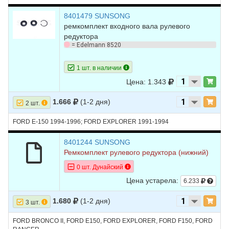
15
FORD
F-150
1995
V8 5.0L
8401479 SUNSONG
16
FORD
F-150
1995
V8 5.8L
ремкомплект входного вала рулевого
редуктора
17
FORD
F-150
1994
L6 4.9L
= Edelmann 8520
18
FORD
F-150
1994
V8 5.0L
1 шт. в наличии
19
FORD
F-150
1994
V8 5.8L
Цена: 1.343
20
FORD
RANGER
1997
L4 2.3L
1.666
(1-2 дня)
2 шт.
21
FORD
RANGER
1997
V6 3.0L
FORD E-150 1994-1996; FORD EXPLORER 1991-1994
22
FORD
RANGER
1997
V6 4.0L
8401244 SUNSONG
23
FORD
RANGER
1996
L4 2.3L
Ремкомплект рулевого редуктора (нижний)
24
FORD
RANGER
1996
V6 3.0L
0 шт. Дунайский
Цена устарела:
25
FORD
RANGER
1996
V6 4.0L
6.233
26
FORD
RANGER
1995
L4 2.3L
1.680
(1-2 дня)
3 шт.
27
FORD
RANGER
1995
V6 3.0L
FORD BRONCO II, FORD E150, FORD EXPLORER, FORD F150, FORD