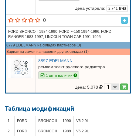
Цена устарела:
2.741
0
FORD BRONCO II 1984-1990; FORD F-150 1994-1996; FORD
RANGER 1983-1997; LINCOLN TOWN CAR 1991-1995
8779 EDELMANN на складах партнеров (0)
Варианты замен на нашем и других складах (1)
8897 EDELMANN
ремкомплект рулевого редуктора
1 шт. в наличии
Цена: 5.078
Таблица модификаций
1
FORD
BRONCO II
1990
V6 2.9L
2
FORD
BRONCO II
1989
V6 2.9L