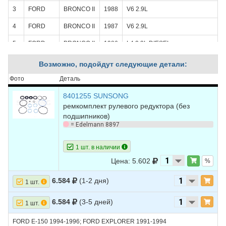
3
FORD
BRONCO II
1988
V6 2.9L
4
FORD
BRONCO II
1987
V6 2.9L
5
FORD
BRONCO II
1986
L4 2.3L DIESEL -
Turbocharged
Возможно, подойдут следующие детали:
6
FORD
BRONCO II
1986
V6 2.9L
Фото
Деталь
7
FORD
BRONCO II
1985
L4 2.2L DIESEL
8401255 SUNSONG
8
FORD
BRONCO II
1985
L4 2.3L DIESEL -
ремкомплект рулевого редуктора (без
Turbocharged
подшипников)
= Edelmann 8897
9
FORD
BRONCO II
1985
V6 2.8L
10
FORD
BRONCO II
1984
V6 2.8L
1 шт. в наличии
Цена: 5.602
%
11
FORD
F-150
1996
L6 4.9L
6.584
(1-2 дня)
12
FORD
F-150
1996
V8 5.0L
1 шт.
13
FORD
F-150
1996
V8 5.8L
6.584
(3-5 дней)
1 шт.
14
FORD
F-150
1995
L6 4.9L
FORD E-150 1994-1996; FORD EXPLORER 1991-1994