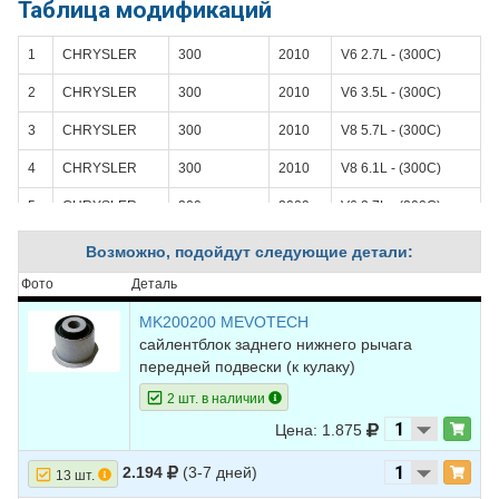
Таблица модификаций
1
CHRYSLER
300
2010
V6 2.7L - (300С)
2
CHRYSLER
300
2010
V6 3.5L - (300С)
3
CHRYSLER
300
2010
V8 5.7L - (300С)
4
CHRYSLER
300
2010
V8 6.1L - (300С)
5
CHRYSLER
300
2009
V6 2.7L - (300С)
6
CHRYSLER
300
2009
V6 3.5L - (300С)
Возможно, подойдут следующие детали:
7
CHRYSLER
300
2009
V8 5.7L - (300С)
Фото
Деталь
8
CHRYSLER
300
2009
V8 6.1L - (300С)
MK200200 MEVOTECH
сайлентблок заднего нижнего рычага
9
CHRYSLER
300
2008
V6 2.7L - (300С)
передней подвески (к кулаку)
10
CHRYSLER
300
2008
V6 3.5L - (300С)
2 шт. в наличии
Цена: 1.875
11
CHRYSLER
300
2008
V8 5.7L - (300С)
12
CHRYSLER
300
2008
V8 6.1L - (300С)
2.194
(3-7 дней)
13 шт.