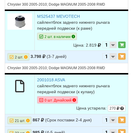
13
CHRYSLER
300
2007
V6 2.7L - (300С)
Chrysler 300 2005-2010; Dodge MAGNUM 2005-2008 RWD
14
CHRYSLER
300
2007
V6 3.5L - (300С)
MS25437 MEVOTECH
сайлентблок заднего нижнего рычага
15
CHRYSLER
300
2007
V8 5.7L - (300С)
передней подвески (к раме)
16
CHRYSLER
300
2007
V8 6.1L - (300С)
2 шт. в наличии
17
CHRYSLER
300
2006
V6 2.7L - (300С)
Цена: 2.819
18
CHRYSLER
300
2006
V6 3.5L - (300С)
3.798
(3-7 дней)
2 шт.
19
CHRYSLER
300
2006
V8 5.7L - (300С)
Chrysler 300 2005-2010; Dodge MAGNUM 2005-2008 RWD
20
CHRYSLER
300
2006
V8 6.1L - (300С)
2001018 ASVA
21
CHRYSLER
300
2005
V6 2.7L - (300С)
сайлентблок заднего нижнего рычага
передней подвески (к кулаку)
22
CHRYSLER
300
2005
V6 3.5L - (300С)
0 шт. Дунайский
23
CHRYSLER
300
2005
V8 5.7L - (300С)
Цена устарела:
270
24
CHRYSLER
300
2005
V8 6.1L - (300С)
867
(Срок поставки 2-4 дня)
21 шт.
25
DODGE
MAGNUM
2008
V6 2.7L
985
(4-5 дней)