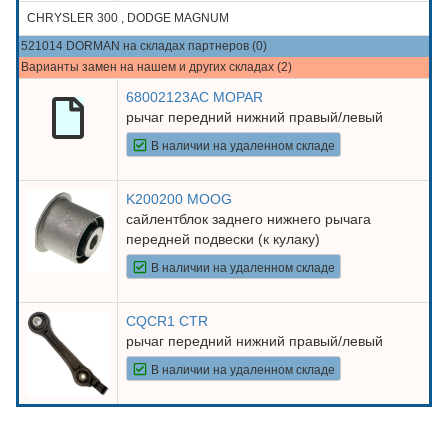
CHRYSLER 300 , DODGE MAGNUM
521014 DORMAN на складах партнеров (0)
Варианты замен на нашем и других складах (2)
68002123AC MOPAR
рычаг передний нижний правый/левый
В наличии на удаленном складе
K200200 MOOG
сайлентблок заднего нижнего рычага
передней подвески (к кулаку)
В наличии на удаленном складе
CQCR1 CTR
рычаг передний нижний правый/левый
В наличии на удаленном складе