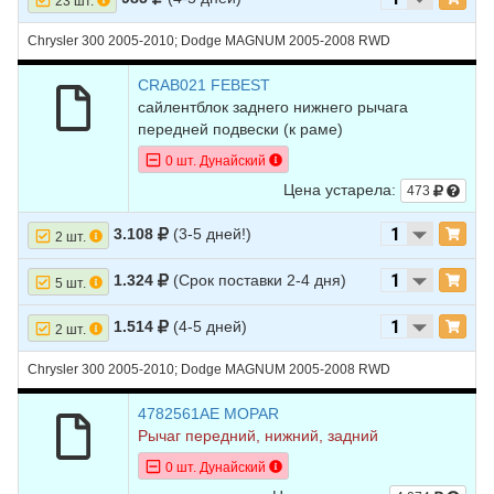
23 шт.
26
DODGE
MAGNUM
2008
V6 3.5L
27
Chrysler 300 2005-2010; Dodge MAGNUM 2005-2008 RWD
DODGE
MAGNUM
2008
V8 5.7L
28
DODGE
MAGNUM
2008
V8 6.1L
CRAB021 FEBEST
сайлентблок заднего нижнего рычага
29
DODGE
MAGNUM
2007
V6 2.7L
передней подвески (к раме)
30
DODGE
MAGNUM
2007
V6 3.5L
0 шт. Дунайский
Цена устарела:
31
DODGE
MAGNUM
2007
V8 5.7L
473
32
DODGE
MAGNUM
2007
V8 6.1L
3.108
(3-5 дней!)
2 шт.
33
DODGE
MAGNUM
2006
V6 2.7L
1.324
(Срок поставки 2-4 дня)
5 шт.
34
DODGE
MAGNUM
2006
V6 3.5L
1.514
(4-5 дней)
2 шт.
35
DODGE
MAGNUM
2006
V8 5.7L
Chrysler 300 2005-2010; Dodge MAGNUM 2005-2008 RWD
36
DODGE
MAGNUM
2006
V8 6.1L
4782561AE MOPAR
37
DODGE
MAGNUM
2005
V6 2.7L
Рычаг передний, нижний, задний
38
DODGE
MAGNUM
2005
V6 3.5L
0 шт. Дунайский
39
DODGE
MAGNUM
2005
V8 5.7L