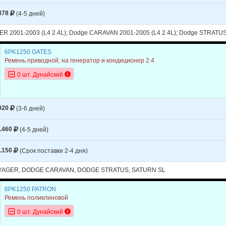
STRATUS
2004
L4 2.4L - DOHC
378
(4-5 дней)
STRATUS
2004
L4 2.4L - SOHC
ER 2001-2003 (L4 2.4L); Dodge CARAVAN 2001-2005 (L4 2.4L); Dodge STRATUS 
STRATUS
2004
L4 2.4L TURBO - T
6PK1250 GATES
Ремень приводной, на генератор и кондиционер 2.4
0 шт. Дунайский
020
(3-6 дней)
.460
(4-5 дней)
.150
(Срок поставки 2-4 дня)
AGER, DODGE CARAVAN, DODGE STRATUS, SATURN SL
6PK1250 PATRON
Ремень поликлиновой
0 шт. Дунайский