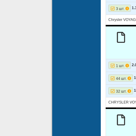
14
DODGE
1.
3 шт.
15
DODGE
Chrysler VOYAG
16
DODGE
2.
1 шт.
1
44 шт.
1
32 шт.
CHRYSLER VOY