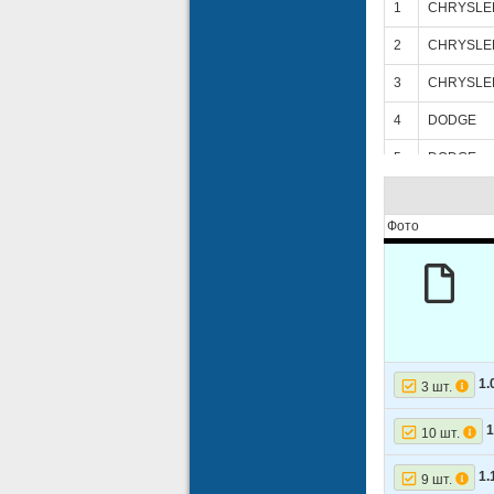
1
CHRYSLE
2
CHRYSLE
3
CHRYSLE
4
DODGE
5
DODGE
6
DODGE
Фото
7
DODGE
8
DODGE
9
DODGE
10
DODGE
11
DODGE
1.
3 шт.
12
DODGE
1
10 шт.
13
DODGE
1.
9 шт.