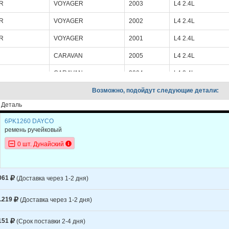
R
VOYAGER
2003
L4 2.4L
R
VOYAGER
2002
L4 2.4L
R
VOYAGER
2001
L4 2.4L
CARAVAN
2005
L4 2.4L
CARAVAN
2004
L4 2.4L
CARAVAN
Возможно, подойдут следующие детали:
2003
L4 2.4L
Деталь
CARAVAN
2002
L4 2.4L
6PK1260 DAYCO
CARAVAN
2001
L4 2.4L
ремень ручейковый
STRATUS
2006
L4 2.4L
0 шт. Дунайский
STRATUS
2006
L4 2.4L TURBO - T
STRATUS
2005
L4 2.4L - DOHC
061
(Доставка через 1-2 дня)
STRATUS
2005
L4 2.4L - SOHC
.219
(Доставка через 1-2 дня)
STRATUS
2005
L4 2.4L TURBO - T
151
(Срок поставки 2-4 дня)