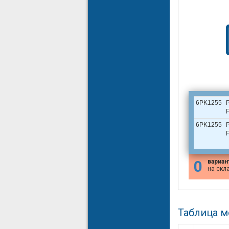
6PK1255
6PK1255
0
вариан
на скл
Таблица 