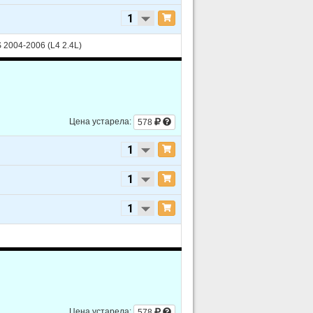
2004-2006 (L4 2.4L)
urbocharged
Цена устарела:
578
Цена устарела:
578