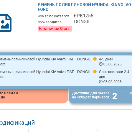
РЕМЕНЬ ПОЛИКЛИНОВОЙ HYUNDAI KIA VOLVO 
FORD
6PK1255
номер по каталогу
DONGIL
производитель
В наличии
0 шт.
Ремень поликлиновой Hyundai KIA Volvo FIAT
DONGIL
4-5 дней.
Ford
05.08.2026
Ремень поликлиновой Hyundai KIA Volvo FIAT
DONGIL
Срок поставки 2-4
Ford
дня.
05.08.2026
2
тов замен
Доступно для заказа
С
аде
на складах партнёров
модификаций