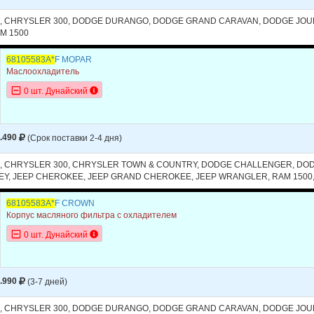
CHALLENGER
2014
V6 3.6L
, CHRYSLER 300, DODGE DURANGO, DODGE GRAND CARAVAN, DODGE JOU
M 1500
DURANGO
2015
V6 3.6L
68105583A*
F MOPAR
DURANGO
2014
V6 3.6L
Маслоохладитель
GRAND CARAVAN
2016
V6 3.6L
0 шт. Дунайский
GRAND CARAVAN
2015
V6 3.6L
GRAND CARAVAN
2014
V6 3.6L
.490
(Срок поставки 2-4 дня)
JOURNEY
2016
V6 3.6L
, CHRYSLER 300, CHRYSLER TOWN & COUNTRY, DODGE CHALLENGER, D
Y, JEEP CHEROKEE, JEEP GRAND CHEROKEE, JEEP WRANGLER, RAM 1500,
JOURNEY
2015
V6 3.6L
68105583A*
F CROWN
JOURNEY
2014
V6 3.6L
Корпус масляного фильтра с охладителем
CHEROKEE
2016
V6 3.2L -
0 шт. Дунайский
CHEROKEE
2016
V6 3.2L -
CHEROKEE
2015
V6 3.2L
.990
(3-7 дней)
CHEROKEE
2014
V6 3.2L -
, CHRYSLER 300, DODGE DURANGO, DODGE GRAND CARAVAN, DODGE JOU