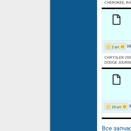
CHEROKEE, RA
25
JEEP
26
JEEP
27
JEEP
28
JEEP
29
JEEP
15
2 шт.
30
JEEP
CHRYSLER 200
DODGE JOURNE
31
JEEP
32
JEEP
33
JEEP
34
JEEP
35
RAM
3
16 шт.
36
RAM
37
RAM
Все запчас