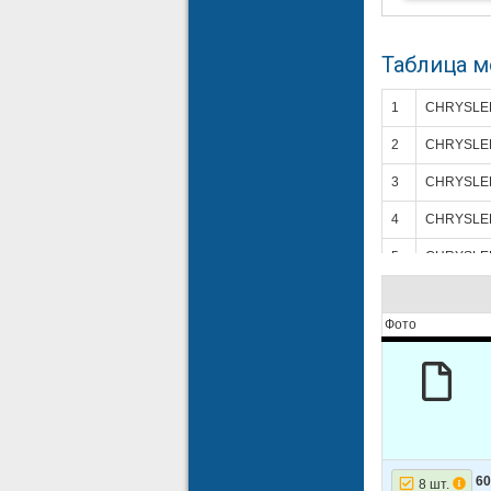
Таблица 
1
CHRYSLE
2
CHRYSLE
3
CHRYSLE
4
CHRYSLE
5
CHRYSLE
6
CHRYSLE
Фото
7
CHRYSLE
8
CHRYSLE
9
CHRYSLE
10
DODGE
11
DODGE
60
8 шт.