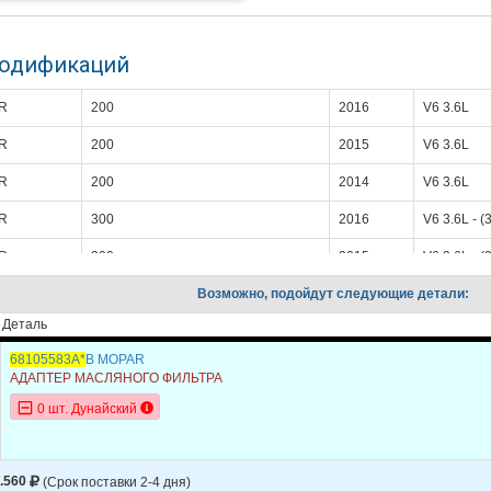
модификаций
R
200
2016
V6 3.6L
R
200
2015
V6 3.6L
R
200
2014
V6 3.6L
R
300
2016
V6 3.6L - (
R
300
2015
V6 3.6L - (
R
300
Возможно, подойдут следующие детали:
2014
V6 3.6L - (
Деталь
R
TOWN & COUNTRY
2016
V6 3.6L
68105583A*
B MOPAR
R
TOWN & COUNTRY
2015
V6 3.6L
АДАПТЕР МАСЛЯНОГО ФИЛЬТРА
R
TOWN & COUNTRY
2014
V6 3.6L
0 шт. Дунайский
CHALLENGER
2016
V6 3.6L
CHALLENGER
2015
V6 3.6L
.560
(Срок поставки 2-4 дня)