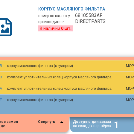
КОРПУС МАСЛЯНОГО ФИЛЬТРА
68105583AF
номер по каталогу
DIRECTPARTS
производитель
В наличии
0 шт.
B
корпус масляного фильтра (с кулером)
MOP
B
комплект уплотнительных колец корпуса масляного фильтра
MOP
A
комплект уплотнительных колец корпуса масляного фильтра
MOP
E
корпус масляного фильтра (с кулером)
MOP
1
тов замен
Свернуть
Доступно для заказа
аде
на складах партнёров