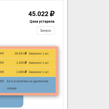
45.022
Цена устарела
Запрос
AR
36.842
Заказано 1 шт.
AR
1.928
Заказано 1 шт.
AR
1.668
Заказано 1 шт.
AR
Есть в наличии на удаленном
складе