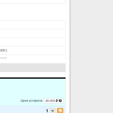
300С)
300С)
300С)
Цена устарела:
46.000