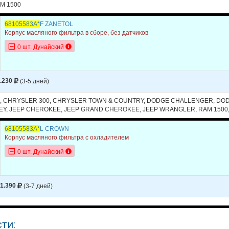
M 1500
CHEROKEE
2014
V6 3.2L -
68105583A*
F ZANETOL
GRAND CHEROKEE
2016
V6 3.0L DI
Корпус масляного фильтра в сборе, без датчиков
GRAND CHEROKEE
2016
V6 3.6L
0 шт. Дунайский
GRAND CHEROKEE
2015
V6 3.0L DI
GRAND CHEROKEE
2015
V6 3.6L
.230
(3-5 дней)
GRAND CHEROKEE
2014
V6 3.0L DI
, CHRYSLER 300, CHRYSLER TOWN & COUNTRY, DODGE CHALLENGER, D
Y, JEEP CHEROKEE, JEEP GRAND CHEROKEE, JEEP WRANGLER, RAM 1500,
GRAND CHEROKEE
2014
V6 3.6L
68105583A*
L CROWN
WRANGLER
2016
V6 3.6L
Корпус масляного фильтра с охладителем
WRANGLER
2015
V6 3.6L
0 шт. Дунайский
WRANGLER
2014
V6 3.6L
1500
2016
V6 3.6L
1.390
(3-7 дней)
1500
2015
V6 3.6L
1500
2014
V6 3.6L
ти: