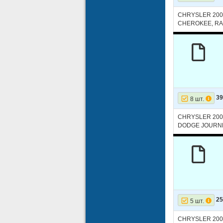
12
DODGE
CHRYSLER 200
CHEROKEE, RA
13
DODGE
14
DODGE
15
DODGE
16
DODGE
17
DODGE
39
8 шт.
18
DODGE
CHRYSLER 200
DODGE JOURNE
19
DODGE
20
DODGE
21
JEEP
22
JEEP
23
JEEP
25
5 шт.
24
JEEP
CHRYSLER 200