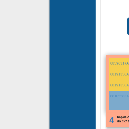
68596317A
68191356A
68191356A
68105583A
4
вариан
на скл