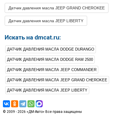
32
JEEP
GRAND CHEROKEE
2006
V6 3.7L
Датчик давления масла JEEP GRAND CHEROKEE
33
JEEP
GRAND CHEROKEE
2006
V8 4.7L
Датчик давления масла JEEP LIBERTY
34
JEEP
GRAND CHEROKEE
2006
V8 5.7L
35
JEEP
GRAND CHEROKEE
2005
V6 3.7L
Искать на dmcat.ru:
36
JEEP
GRAND CHEROKEE
2005
V8 4.7L
ДАТЧИК ДАВЛЕНИЯ МАСЛА DODGE DURANGO
37
JEEP
GRAND CHEROKEE
2005
V8 5.7L
ДАТЧИК ДАВЛЕНИЯ МАСЛА DODGE RAM 2500
38
JEEP
GRAND CHEROKEE
2004
L6 4.0L - OHV
ДАТЧИК ДАВЛЕНИЯ МАСЛА JEEP COMMANDER
39
JEEP
GRAND CHEROKEE
2004
L6 4.0L - SOHC
ДАТЧИК ДАВЛЕНИЯ МАСЛА JEEP GRAND CHEROKEE
40
JEEP
GRAND CHEROKEE
2004
V8 4.7L
ДАТЧИК ДАВЛЕНИЯ МАСЛА JEEP LIBERTY
41
JEEP
GRAND CHEROKEE
2003
L6 4.0L
42
JEEP
GRAND CHEROKEE
2003
V8 4.7L
43
JEEP
LIBERTY
2007
V6 3.7L
© 2009 - 2026 «ДМ-Авто» Все права защищены
44
JEEP
LIBERTY
2006
V6 3.7L
45
JEEP
LIBERTY
2005
V6 3.7L