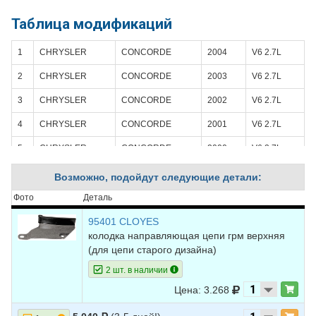
Таблица модификаций
1
CHRYSLER
CONCORDE
2004
V6 2.7L
2
CHRYSLER
CONCORDE
2003
V6 2.7L
3
CHRYSLER
CONCORDE
2002
V6 2.7L
4
CHRYSLER
CONCORDE
2001
V6 2.7L
5
CHRYSLER
CONCORDE
2000
V6 2.7L
6
CHRYSLER
CONCORDE
1999
V6 2.7L
Возможно, подойдут следующие детали:
7
CHRYSLER
CONCORDE
1998
V6 2.7L
Фото
Деталь
8
DODGE
INTREPID
2004
V6 2.7L
95401 CLOYES
колодка направляющая цепи грм верхняя
9
DODGE
INTREPID
2003
V6 2.7L
(для цепи старого дизайна)
10
DODGE
INTREPID
2002
V6 2.7L
2 шт. в наличии
Цена: 3.268
11
DODGE
INTREPID
2001
V6 2.7L