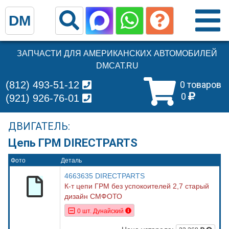
DM
ЗАПЧАСТИ ДЛЯ АМЕРИКАНСКИХ АВТОМОБИЛЕЙ
DMCAT.RU
(812) 493-51-12
0 товаров
0
(921) 926-76-01
ДВИГАТЕЛЬ:
Цепь ГРМ DIRECTPARTS
Фото
Деталь
4663635 DIRECTPARTS
К-т цепи ГРМ без успокоителей 2,7 старый
дизайн СМФОТО
0 шт. Дунайский