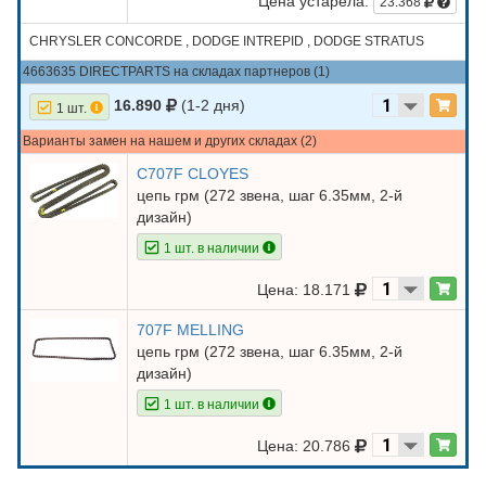
Цена устарела:
23.368
CHRYSLER CONCORDE , DODGE INTREPID , DODGE STRATUS
4663635 DIRECTPARTS на складах партнеров (1)
16.890
(1-2 дня)
1 шт.
Варианты замен на нашем и других складах (2)
C707F CLOYES
цепь грм (272 звена, шаг 6.35мм, 2-й
дизайн)
1 шт. в наличии
Цена: 18.171
707F MELLING
цепь грм (272 звена, шаг 6.35мм, 2-й
дизайн)
1 шт. в наличии
Цена: 20.786