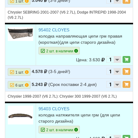
12
DODGE
INTREPID
2000
V6 2.7L
5.040
(3-5 дней!)
1 шт.
13
DODGE
INTREPID
1999
V6 2.7L
Chrysler SEBRING 2001-2007 (V6 2.7L), Dodge INTREPID 1998-2004
(V6 2.7L)
14
DODGE
INTREPID
1998
V6 2.7L
95402 CLOYES
15
DODGE
STRATUS
2006
V6 2.7L
колодка направляющая цепи грм правая
16
DODGE
(короткая)(для цепи старого дизайна)
STRATUS
2005
V6 2.7L
2 шт. в наличии
17
DODGE
STRATUS
2004
V6 2.7L
Цена: 3.630
18
DODGE
STRATUS
2003
V6 2.7L
4.578
(3-5 дней!)
1 шт.
19
DODGE
STRATUS
2002
V6 2.7L
20
DODGE
STRATUS
2001
V6 2.7L
5.243
(Срок поставки 2-4 дня)
6 шт.
Chrysler 1998-2007 (V6 2.7L): Chrysler 300 1999-2007 (V6 2.7L)
95403 CLOYES
колодка натяжителя цепи грм (для цепи
старого дизайна)
2 шт. в наличии