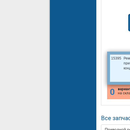
15395
Рем
при
кон
0
вариан
на скл
Все запчас
Приводной 