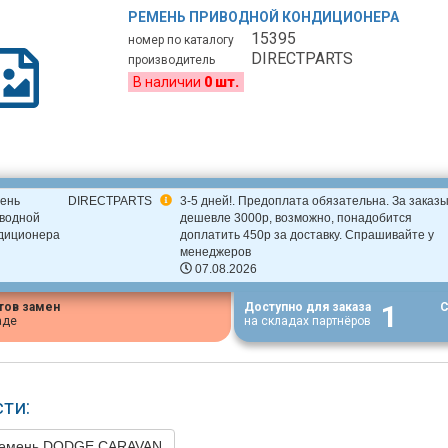
РЕМЕНЬ ПРИВОДНОЙ КОНДИЦИОНЕРА
15395
номер по каталогу
DIRECTPARTS
производитель
В наличии
0 шт.
ень
DIRECTPARTS
3-5 дней!. Предоплата обязательна. За заказ
водной
дешевле 3000р, возможно, понадобится
диционера
доплатить 450р за доставку. Спрашивайте у
менеджеров
07.08.2026
1
тов замен
Доступно для заказа
С
аде
на складах партнёров
ти:
ремень DODGE CARAVAN